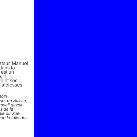
ateur, Manuel
dans l
a
 est un
 il
e et ses
 faiblesses,
soin
ne, en Suisse,
royait savoir
s de la
tié du XXe
ue la folie des