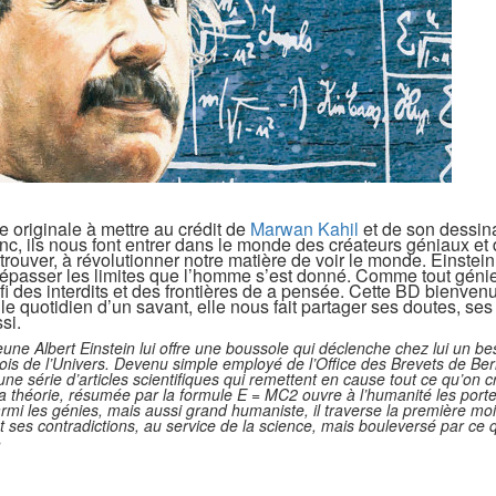
e originale à mettre au crédit de
Marwan Kahil
et de son dessin
nc, ils nous font entre
r
dans le monde des créateurs géniaux et 
trouver, à révolutionner notre matière de
voir le monde. Einstein
épasser les limites que l’homme s’est donné. Comme tout génie,
fi des interdit
s
et des frontières
de a pensée
. Cette BD bienvenu
e quotidien d’un savant, elle nous fait partager ses doutes, ses
si.
eune Albert Einstein lui offre une boussole qui déclenche chez lui un be
lois de l’Univers. Devenu simple employé de l’Office des Brevets de Ber
ne série d’articles scientifiques qui remettent en cause tout ce qu’on c
 théorie, résumée par la formule E = MC2 ouvre à l’humanité les porte
i les génies, mais aussi grand humaniste, il traverse la première moi
t ses contradictions, au service de la science, mais bouleversé par ce q
»