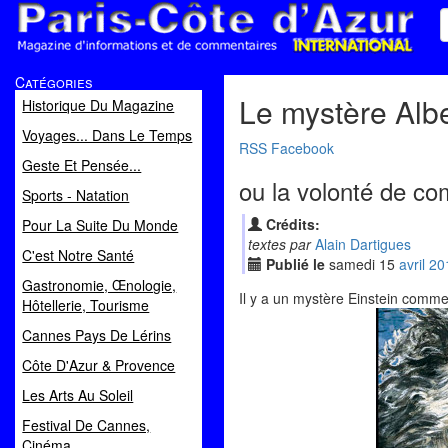
Paris Côte d'Azur
Catégories
Magazine d'informations et de commentaires
Le mystère Albe
Historique Du Magazine
Voyages... Dans Le Temps
RSS
Facebook
Geste Et Pensée...
ou la volonté de co
Sports - Natation
Crédits:
Pour La Suite Du Monde
textes par
Alain Dartigues
C'est Notre Santé
Publié le
samedi
15
avr
il
20
Gastronomie, Œnologie,
Il y a un mystère Einstein comme 
Hôtellerie, Tourisme
Cannes Pays De Lérins
Côte D'Azur & Provence
Les Arts Au Soleil
Festival De Cannes,
Cinéma