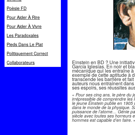
Poèsie FD
Pour Aider À Rire
Pour Aider À Vivre
Les Paradoxales
Pieds Dans Le Plat
Politiquement Correct
Einstein en BD ? Une initiativ
Collaborateurs
García Iglesias. En noir et bla
mécanique
qui les
entraîne
à 
exemple de cette aptitude à d
transcende les barrière et fait 
auteurs nous entraînent dans l
ses espoirs, ses réussites aus
«
Pour ses cinq ans, le père du j
irrépressible de comprendre les 
le jeune Einstein publie en 1905 u
dans le monde de la physique. Sa
puissance de l’atome… Génie parm
siècle avec toutes ses horreurs e
hommes est capable d’en faire.