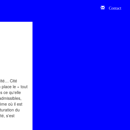
Contact
lité… Cité
place le « tout
s ce qu'elle
nadmissibles,
ême où il est
turation du
é, s'est