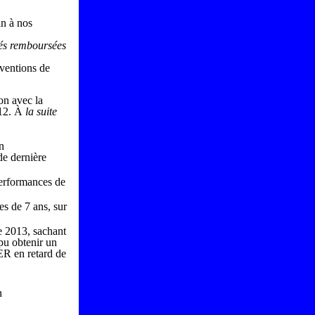
in à nos
tés remboursées
ventions de
on avec la
012.
À
la suite
n
de dernière
performances de
s de 7 ans, sur
e 2013, sachant
pu obtenir un
ER en retard de
n