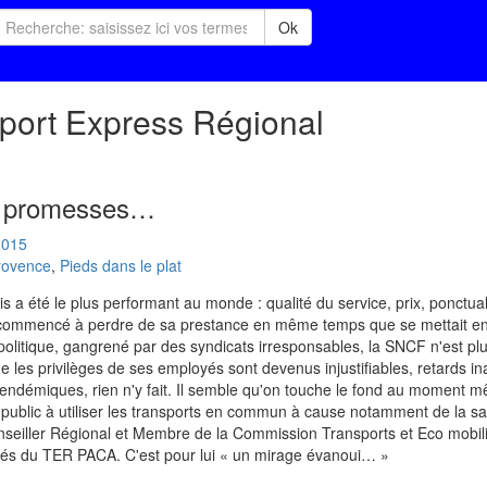
Ok
sport Express Régional
es promesses…
2015
rovence
,
Pieds dans le plat
is a été le plus performant au monde : qualité du service, prix, ponctua
commencé à perdre de sa prestance en même temps que se mettait en 
politique, gangrené par des syndicats irresponsables, la SNCF n'est plu
ue les privilèges de ses employés sont devenus injustifiables, retards i
s endémiques, rien n'y fait. Il semble qu'on touche le fond au moment m
e public à utiliser les transports en commun à cause notamment de la sa
onseiller Régional et Membre de la Commission Transports et Eco mobilit
ités du TER PACA. C'est pour lui « un mirage évanoui… »