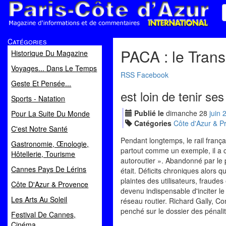
Paris Côte d'Azur
Catégories
Magazine d'informations et de commentaires
PACA : le Tran
Historique Du Magazine
Voyages... Dans Le Temps
RSS
Facebook
Geste Et Pensée...
est loin de tenir s
Sports - Natation
Publié le
dimanche
28
jui
n
Pour La Suite Du Monde
Catégories
Côte d'Azur & P
C'est Notre Santé
Pendant longtemps, le rail frança
Gastronomie, Œnologie,
partout comme un exemple, il a 
Hôtellerie, Tourisme
autoroutier ». Abandonné par le 
Cannes Pays De Lérins
était. Déficits chroniques alors q
plaintes des utilisateurs, fraude
Côte D'Azur & Provence
devenu indispensable d'inciter l
Les Arts Au Soleil
réseau routier. Richard Gally, C
penché sur le dossier des pénal
Festival De Cannes,
Cinéma