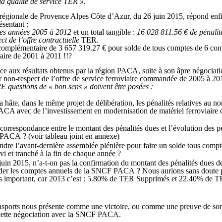
la qualité de service TER ».
régionale de Provence Alpes Côte d’Azur, du 26 juin 2015, répond enf
ésentant :
 les années 2005 à 2012
et un total tangible :
16 028 811.56 € de pénali
t de l’offre contractuelle
TER.
 complémentaire de 3 657 319.27 € pour solde de tous comptes de 6 con
aire de 2001 à 2011 !!?
ce aux résultats obtenus par la région PACA, suite à son âpre négociati
 non-respect de l’offre de service ferroviaire commandée de 2005 à 2
 questions de « bon sens » doivent être posées :
 hâte, dans le même projet de délibération, les pénalités relatives au no
A avec de l’investissement en modernisation de matériel ferroviaire 
 correspondance entre le montant des pénalités dues et l’évolution des 
 PACA ? (voir tableau joint en annexe)
dre l’avant-dernière assemblée plénière pour faire un solde tous compte
ivi et tranché à la fin de chaque année ?
juin 2015, n’a-t-on pas la confirmation du montant des pénalités dues d
older les comptes annuels de la SNCF PACA ? Nous aurions sans doute 
 important, car 2013 c’est : 5.80% de TER Supprimés et 22.40% de T
ansports nous présente comme une victoire, ou comme une preuve de so
 cette négociation avec la SNCF PACA.