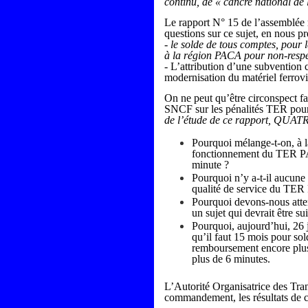
continu, de « cancre national de 
Le rapport N° 15 de l’assemblée 
questions sur ce sujet, en nous pr
- le solde de tous comptes, pour
à la région PACA pour non-respec
- L’attribution d’une subvention
modernisation du matériel ferrovi
On ne peut qu’être circonspect fa
SNCF sur les pénalités TER pour
de l’étude de ce rapport, QUATRE
Pourquoi mélange-t-on, à la
fonctionnement du TER PAC
minute ?
Pourquoi n’y a-t-il aucune
qualité de service du TER
Pourquoi devons-nous atten
un sujet qui devrait être su
Pourquoi, aujourd’hui, 26 
qu’il faut 15 mois pour s
remboursement encore plus
plus de 6 minutes.
L’Autorité Organisatrice des Tr
commandement, les résultats de