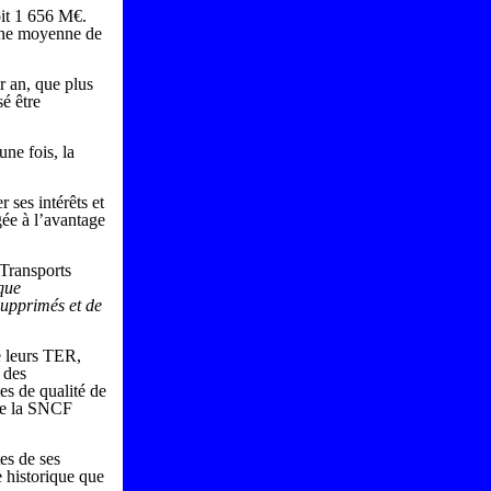
oit 1 656 M€.
’une moyenne de
 an, que plus
é être
ne fois, la
 ses intérêts et
ée à l’avantage
 Transports
que
supprimés et de
e leurs TER,
 des
s de qualité de
que la SNCF
es de ses
e historique que