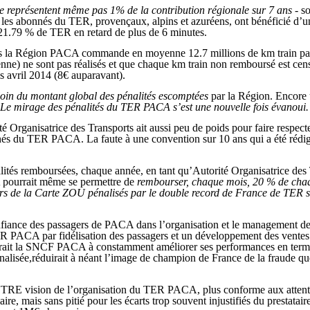
ne représentent même pas 1% de la contribution régionale sur 7 ans
- s
 les abonnés du TER, provençaux, alpins et azuréens, ont bénéficié d
1.79 % de TER en retard de plus de 6 minutes.
s la Région PACA commande en moyenne 12.7 millions de km train par
e) ne sont pas réalisés et que chaque km train non remboursé est cens
 avril 2014 (8€ auparavant).
loin du montant global des pénalités escomptées
par la Région. Encore u
Le mirage des pénalités du TER PACA s’est une nouvelle fois évanoui.
 Organisatrice des Transports ait aussi peu de poids pour faire respecter
nés du TER PACA. La faute à une convention sur 10 ans qui a été rédig
lités remboursées, chaque année, en tant qu’Autorité Organisatrice des
 pourrait même se permettre de
rembourser, chaque mois, 20 % de cha
rs de la Carte ZOU pénalisés par le double record de France de TER 
confiance des passagers de PACA dans l’organisation et le management d
ER PACA par fidélisation des passagers et un développement des ventes
it la SNCF PACA à constamment améliorer ses performances en terme
pénalisée,réduirait à néant l’image de champion de France de la fraude 
.
UTRE vision de l’organisation du TER PACA, plus conforme aux attent
ire, mais sans pitié pour les écarts trop souvent injustifiés du prestatair