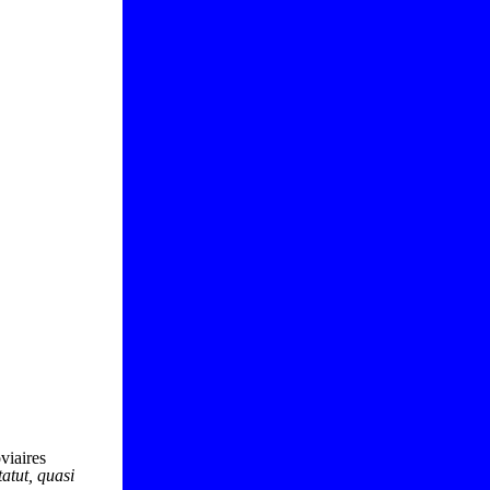
oviaires
atut, quasi