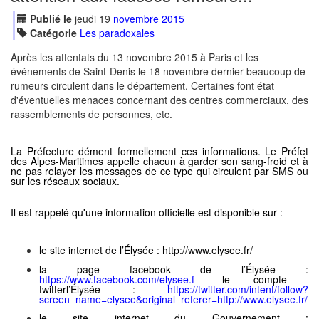
Publié le
jeudi
19
nov
embre
2015
Catégorie
Les paradoxales
Après les attentats du 13 novembre 2015 à Paris et les
événements de Saint-Denis le 18 novembre dernier beaucoup de
rumeurs circulent dans le département. Certaines font état
d'éventuelles menaces concernant des centres commerciaux, des
rassemblements de personnes, etc.
La Préfecture dément formellement ces informations. Le Préfet
des Alpes-Maritimes appelle chacun à garder son sang-froid et à
ne pas relayer les messages de ce type qui circulent par SMS ou
sur les réseaux sociaux.
Il est rappelé qu'une information officielle est disponible sur :
le site internet de l’Élysée : http://www.elysee.fr/
la page facebook de l’Élysée :
https://www.facebook.com/elysee.f
- le compte
twitterl’Élysée :
https://twitter.com/intent/follow?
screen_name=elysee&original_referer=http://www.elysee.fr/
le site internet du Gouvernement :