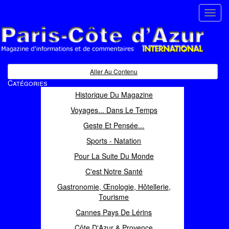
Toggl
navig
Paris Côte d'Azur
Magazine d'informations et de commentaires
Aller Au Contenu
Catégories
Historique Du Magazine
Voyages... Dans Le Temps
Geste Et Pensée...
Sports - Natation
Pour La Suite Du Monde
C'est Notre Santé
Gastronomie, Œnologie, Hôtellerie,
Tourisme
Cannes Pays De Lérins
Côte D'Azur & Provence