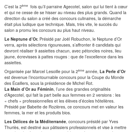
ème
C’est la 2
fois qu’il parraine Agecotel, salon qui lui tient à cœur
et qui ne cesse de se hisser au niveau des plus grands. Quand la
direction du salon a créé des concours culinaires, la démarche
était plus ludique que technique. Mais, très vite, le succès du
salon a promu les concours au plus haut niveau.
Le Neptune d’Or.
Présidé par Joël Robuchon, le Neptune d’Or
verra, après sélections rigoureuses, s’affronter 8 candidats qui
devront réaliser 9 assiettes chacun, avec pétoncles noires, lieu
jaune, écrevisses à pattes rouges : que de l’excellence dans les
assiettes.
ème
Organisée par Marcel Lesoille pour la 2
année,
La Perle
d’Or
est devenue l’incontournable concours pour la Coupe du Monde
des Écaillers, sous la présidence de Michel Rot.
La Main
d’Or au Féminin
, l’une des grandes originalités
d’Agecotel, qui fait la part belle aux femmes en 2 versions : les
« chefs » professionnelles et les élèves d’écoles hôtelières.
Présidé par Babette de Rozières, ce concours met en valeur les
femmes, la mer et les produits bios.
Les Délices de la Méditerranée
, concours présidé par Yves
Thuriès, est destiné aux pâtissiers professionnels et vise à mettre