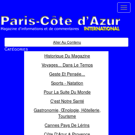
Toggl
navig
Paris Côte d'Azur
Magazine d'informations et de commentaires
Aller Au Contenu
Catégories
Historique Du Magazine
Voyages... Dans Le Temps
Geste Et Pensée...
Sports - Natation
Pour La Suite Du Monde
C'est Notre Santé
Gastronomie, Œnologie, Hôtellerie,
Tourisme
Cannes Pays De Lérins
Côte D'Azur & Provence