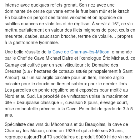
intense avec quelques reflets grenat. Son nez avec une
dominante de cerise qui varie entre le fruit bien mûr et le kirsch.
En bouche on perçoit des tanins veloutés et on apprécie de
subtiles nuances de violettes et de réglisse. À servir à 16°, ce vin
mettra parfaitement en valeur des filets mignons de porc, œufs en
meurette, daube, saucisson brioche, terrine de volaille… propres
à la gastronomie lyonnaise.
Une belle réussite de
la Cave de Charnay-lès-Mâcon
,
emmenée
par le Chef de Cave Michae
l Dafre et l’œnologue Éric Michaud,
ce
Gamay est cultivé par un seul viticulteur : le Domaine des
Creuzes (3.67 hectares de coteaux situés principalement à Saint
Amour), sur un sol argilo calcaire pour un tiers, limono argilo
calcaire pour le deuxième tiers et sableux pour le dernier tiers.
Les parcelles en pente régulière sont exposées pour moitié au
Nord et au Sud. Le procédé de vinification utilise la macération
dite « beaujolaise classique », cuvaison 8 jours, élevage court,
mise en bouteille précoce, à la Cave. Potentiel de garde de 3 à 5
ans.
Spécialiste des vins du Mâconnais et du Beaujolais, la cave de
Charnay-lès-Mâcon, créée en 1929 et qui a fêté ses 80 ans,
regroupe aujourd’hui 70 sociétaires et produit 9000 hl de vin sur