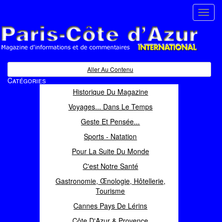
Toggl
navig
Paris Côte d'Azur
Magazine d'informations et de commentaires
Aller Au Contenu
Catégories
Historique Du Magazine
Voyages... Dans Le Temps
Geste Et Pensée...
Sports - Natation
Pour La Suite Du Monde
C'est Notre Santé
Gastronomie, Œnologie, Hôtellerie,
Tourisme
Cannes Pays De Lérins
Côte D'Azur & Provence