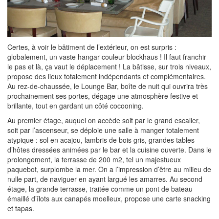
Certes, à voir le bâtiment de l’extérieur, on est surpris :
globalement, un vaste hangar couleur blockhaus ! Il faut franchir
le pas et là, ça vaut le déplacement ! La bâtisse, sur trois niveaux,
propose des lieux totalement indépendants et complémentaires.
Au rez-de-chaussée, le Lounge Bar, boîte de nuit qui ouvrira très
prochainement ses portes, dégage une atmosphère festive et
brillante, tout en gardant un côté cocooning.
Au premier étage, auquel on accède soit par le grand escalier,
soit par l’ascenseur, se déploie une salle à manger totalement
atypique : sol en acajou, lambris de bois gris, grandes tables
d’hôtes dressées animées par le bar et la cuisine ouverte. Dans le
prolongement, la terrasse de 200 m2, tel un majestueux
paquebot, surplombe la mer. On a l’impression d’être au milieu de
nulle part, de naviguer en ayant largué les amarres. Au second
étage, la grande terrasse, traitée comme un pont de bateau
émaillé d’îlots aux canapés moelleux, propose une carte snacking
et tapas.