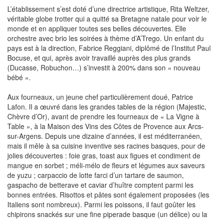
L’établissement s’est doté d’une directrice artistique, Rita Weltzer,
véritable globe trotter qui a quitté sa Bretagne natale pour voir le
monde et en appliquer toutes ses belles découvertes. Elle
orchestre avec brio les soirées à thème d’A’Trego. Un enfant du
pays est à la direction, Fabrice Reggiani, diplômé de l’Institut Paul
Bocuse, et qui, après avoir travaillé auprès des plus grands
(Ducasse, Robuchon…) s’investit à 200% dans son « nouveau
bébé ».
Aux fourneaux, un jeune chef particulièrement doué, Patrice
Lafon. Il a œuvré dans les grandes tables de la région (Majestic,
Chèvre d’Or), avant de prendre les fourneaux de « La Vigne à
Table », à la Maison des Vins des Côtes de Provence aux Arcs-
sur-Argens. Depuis une dizaine d’années, il est méditerranéen,
mais il mêle à sa cuisine inventive ses racines basques, pour de
jolies découvertes : foie gras, toast aux figues et condiment de
mangue en sorbet ; méli-mélo de fleurs et légumes aux saveurs
de yuzu ; carpaccio de lotte farci d’un tartare de saumon,
gaspacho de betterave et caviar d’huître comptent parmi les
bonnes entrées. Risottos et pâtes sont également proposées (les
Italiens sont nombreux). Parmi les poissons, il faut goûter les
chipirons snackés sur une fine piperade basque (un délice) ou la