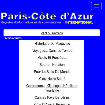
Toggl
navig
Paris Côte d'Azur
Magazine d'informations et de commentaires
Aller Au Contenu
Catégories
Historique Du Magazine
Voyages... Dans Le Temps
Geste Et Pensée...
Sports - Natation
Pour La Suite Du Monde
C'est Notre Santé
Gastronomie, Œnologie, Hôtellerie,
Tourisme
Cannes Pays De Lérins
Côte D'Azur & Provence