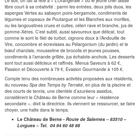
Le soir, on fait la fête à « L’Orangeraie » où le jeune chef laisse
libre court à sa créativité : parmi les entrées, deux jolis duos, les
asperges Vertes au sabayon poire-bergamote, condiments de
légumes et copeaux de Poutargue et les Blanches aux morilles,
ou les langoustines crues et cuites, céleri rave et branche, jus de
pomme-Xéres. C’est subtil, aussi savoureux que délicat, tout
comme le sont le filet de turbot, oignons doux à l’Andouille de
Vire, concombre et écrevisses au Pélargonium (du jardin) et le
bœuf charolais, mousseline de brocolis et jeunes pousses,
condiments à l’amande grillée, jus échalote-anchois. Les desserts
sont tout aussi délicieux et raffinés. Menus Saveurs à 62 €,
Passion et Découverte à 79 €, Evasion Gourmande à 105 €.
Compte tenu des nombreuses activités proposées aux résidents,
du nouveau
Spa des Temps by Terraké
, en plus de la piscine et
des courts de tennis, une clientèle d’azuréens assidus,
considèrent le Château de Berne comme leur « résidence
secondaire », dixit la directrice. Ils viennent se ressourcer, se faire
choyer, une halte dans le temps.
Le Château de Berne -
Route de Salernes – 83510 –
Lorgues – Tel.
04 94 60 48 88