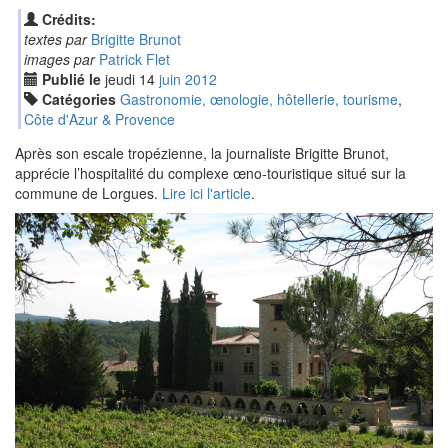
Crédits:
textes par
Brigitte Brunot
images par
Patrick Flet
Publié le
jeudi
14
jui
n
2012
Catégories
Gastronomie, œnologie, hôtellerie, tourisme
,
Côte d'Azur & Provence
Après son escale tropézienne, la journaliste Brigitte Brunot,
apprécie l’hospitalité du complexe œno-touristique situé sur la
commune de Lorgues.
Lire ici l'article
.