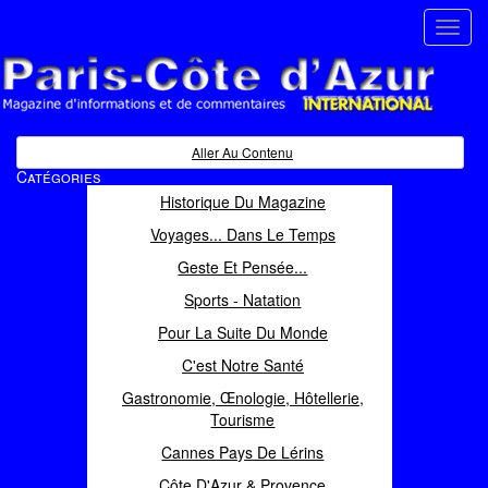
Toggl
navig
Paris Côte d'Azur
Magazine d'informations et de commentaires
Aller Au Contenu
Catégories
Historique Du Magazine
Voyages... Dans Le Temps
Geste Et Pensée...
Sports - Natation
Pour La Suite Du Monde
C'est Notre Santé
Gastronomie, Œnologie, Hôtellerie,
Tourisme
Cannes Pays De Lérins
Côte D'Azur & Provence