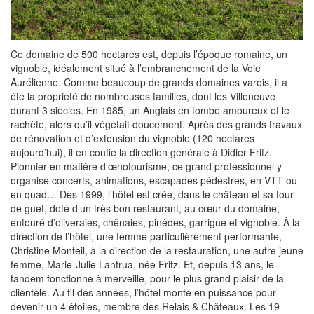
Ce domaine de 500 hectares est, depuis l’époque romaine, un
vignoble, idéalement situé à l’embranchement de la Voie
Aurélienne. Comme beaucoup de grands domaines varois, il a
été la propriété de nombreuses familles, dont les Villeneuve
durant 3 siècles. En 1985, un Anglais en tombe amoureux et le
rachète, alors qu’il végétait doucement. Après des grands travaux
de rénovation et d’extension du vignoble (120 hectares
aujourd’hui), il en confie la direction générale à Didier Fritz.
Pionnier en matière d’œnotourisme, ce grand professionnel y
organise concerts, animations, escapades pédestres, en VTT ou
en quad… Dès 1999, l’hôtel est créé, dans le château et sa tour
de guet, doté d’un très bon restaurant, au cœur du domaine,
entouré d’oliveraies, chênaies, pinèdes, garrigue et vignoble. À la
direction de l’hôtel, une femme particulièrement performante,
Christine Monteil, à la direction de la restauration, une autre jeune
femme, Marie-Julie Lantrua, née Fritz. Et, depuis 13 ans, le
tandem fonctionne à merveille, pour le plus grand plaisir de la
clientèle. Au fil des années, l’hôtel monte en puissance pour
devenir un 4 étoiles, membre des Relais & Châteaux. Les 19