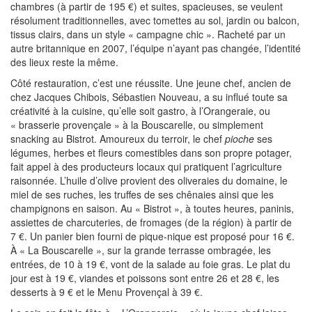
chambres (à partir de 195 €) et suites, spacieuses, se veulent
résolument traditionnelles, avec tomettes au sol, jardin ou balcon,
tissus clairs, dans un style « campagne chic ». Racheté par un
autre britannique en 2007, l’équipe n’ayant pas changée, l’identité
des lieux reste la même.
Côté restauration, c’est une réussite. Une jeune chef, ancien de
chez Jacques Chibois, Sébastien Nouveau, a su influé toute sa
créativité à la cuisine, qu’elle soit gastro, à l’Orangeraie, ou
« brasserie provençale » à la Bouscarelle, ou simplement
snacking au Bistrot. Amoureux du terroir, le chef
pioche
ses
légumes, herbes et fleurs comestibles dans son propre potager,
fait appel à des producteurs locaux qui pratiquent l’agriculture
raisonnée. L’huile d’olive provient des oliveraies du domaine, le
miel de ses ruches, les truffes de ses chênaies ainsi que les
champignons en saison. Au « Bistrot », à toutes heures, paninis,
assiettes de charcuteries, de fromages (de la région) à partir de
7 €. Un panier bien fourni de pique-nique est proposé pour 16 €.
À « La Bouscarelle », sur la grande terrasse ombragée, les
entrées, de 10 à 19 €, vont de la salade au foie gras. Le plat du
jour est à 19 €, viandes et poissons sont entre 26 et 28 €, les
desserts à 9 € et le Menu Provençal à 39 €.