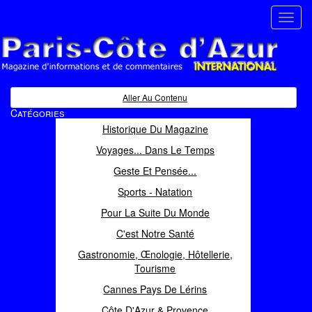
Toggl
navig
Paris Côte d'Azur
Magazine d'informations et de commentaires
Aller Au Contenu
Catégories
Historique Du Magazine
Voyages... Dans Le Temps
Geste Et Pensée...
Sports - Natation
Pour La Suite Du Monde
C'est Notre Santé
Gastronomie, Œnologie, Hôtellerie,
Tourisme
Cannes Pays De Lérins
Côte D'Azur & Provence