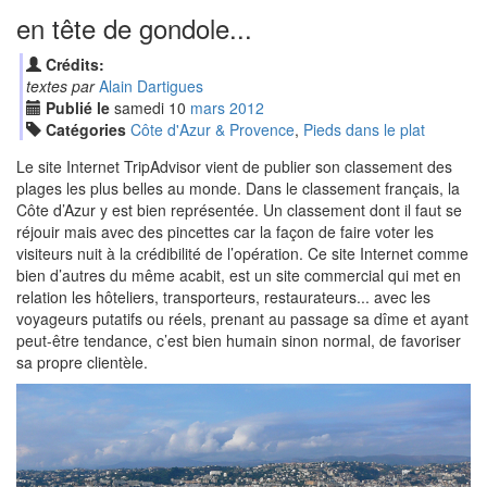
en tête de gondole...
Crédits:
textes par
Alain Dartigues
Publié le
samedi
10
mar
s
2012
Catégories
Côte d'Azur & Provence
,
Pieds dans le plat
Le site Internet TripAdvisor vient de publier son classement des
plages les plus belles au monde. Dans le classement français, la
Côte d’Azur y est bien représentée. Un classement dont il faut se
réjouir mais avec des pincettes car la façon de faire voter les
visiteurs nuit à la crédibilité de l’opération. Ce site Internet comme
bien d’autres du même acabit, est un site commercial qui met en
relation les hôteliers, transporteurs, restaurateurs... avec les
voyageurs putatifs ou réels, prenant au passage sa dîme et ayant
peut-être tendance, c’est bien humain sinon normal, de favoriser
sa propre clientèle.