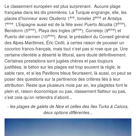
Le classement européen est plus surprenant.
Aucune plage
française dans les dix premières. La Turquie engrange, elle, les
ère
ème
places d’honneur avec Oludeniz 1
, Icmeler 2
et Antalya
ème
ème
7
. L’Espagne aussi est de la fête avec Puerto Alcudia (3
),
ème
ème
ème
Benidorm (5
), Playa des Ingles (8
), Correlejo (9
) et
ème
Puerto del carmen (10
). Ainsi, le président du Conseil général
des Alpes-Maritimes, Éric Ciotti, a certes raison de pousser un
cocorico franco-français, mais tout n’est pas si rose que ça. Une
certaine clientèle a déserté le littoral, sans doute définitivement.
Certaines prestations sont jugées chères et pas toujours
justifiées, le béton sur les plages est trop souvent la règle, le
sable rare, et si les Pavillons bleus fleurissent, là aussi, on peut se
poser des questions sur la pertinence des critères liés à leur
attribution. Reste que plusieurs mois par an, les plagistes font le
plein et, raison économique ou pas, classement flatteur ou pas,
c’est cela qu’on retiendra d’abord...
- les plages de galets de Nice et celles des îles Turks & Caïcos,
deux options différentes...