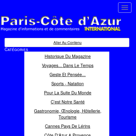
Toggl
navig
Paris Côte d'Azur
Magazine d'informations et de commentaires
Aller Au Contenu
Catégories
Historique Du Magazine
Voyages... Dans Le Temps
Geste Et Pensée...
Sports - Natation
Pour La Suite Du Monde
C'est Notre Santé
Gastronomie, Œnologie, Hôtellerie,
Tourisme
Cannes Pays De Lérins
Côte D'Azur & Provence