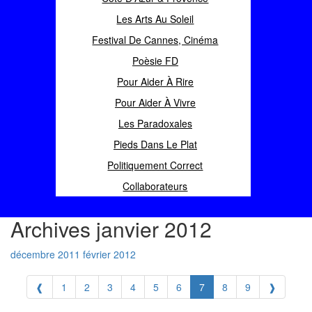
Les Arts Au Soleil
Festival De Cannes, Cinéma
Poèsie FD
Pour Aider À Rire
Pour Aider À Vivre
Les Paradoxales
Pieds Dans Le Plat
Politiquement Correct
Collaborateurs
Archives janvier 2012
décembre 2011
février 2012
❰
1
2
3
4
5
6
7
8
9
❱