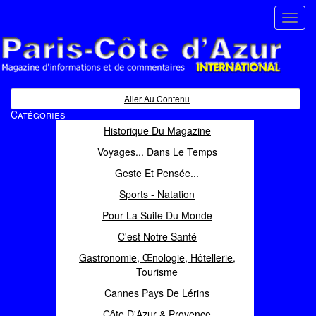
Toggl
navig
Paris Côte d'Azur
Magazine d'informations et de commentaires
Aller Au Contenu
Catégories
Historique Du Magazine
Voyages... Dans Le Temps
Geste Et Pensée...
Sports - Natation
Pour La Suite Du Monde
C'est Notre Santé
Gastronomie, Œnologie, Hôtellerie,
Tourisme
Cannes Pays De Lérins
Côte D'Azur & Provence