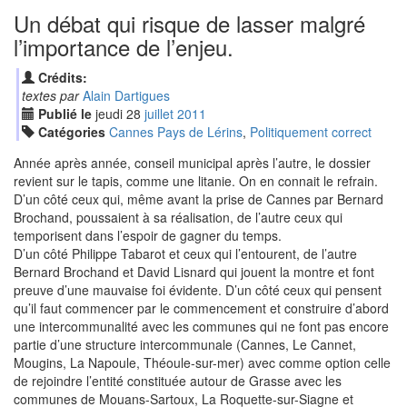
Un débat qui risque de lasser malgré
l’importance de l’enjeu.
Crédits:
textes par
Alain Dartigues
Publié le
jeudi
28
jui
llet
2011
Catégories
Cannes Pays de Lérins
,
Politiquement correct
Année après année, conseil municipal après l’autre, le dossier
revient sur le tapis, comme une litanie. On en connait le refrain.
D’un côté ceux qui, même avant la prise de Cannes par Bernard
Brochand, poussaient à sa réalisation, de l’autre ceux qui
temporisent dans l’espoir de gagner du temps.
D’un côté Philippe Tabarot et ceux qui l’entourent, de l’autre
Bernard Brochand et David Lisnard qui jouent la montre et font
preuve d’une mauvaise foi évidente. D’un côté ceux qui pensent
qu’il faut commencer par le commencement et construire d’abord
une intercommunalité avec les communes qui ne font pas encore
partie d’une structure intercommunale (Cannes, Le Cannet,
Mougins, La Napoule, Théoule-sur-mer) avec comme option celle
de rejoindre l’entité constituée autour de Grasse avec les
communes de Mouans-Sartoux, La Roquette-sur-Siagne et