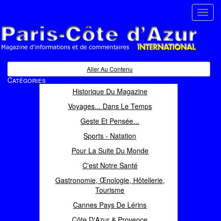
Toggl
navig
Paris Côte d'Azur
Magazine d'informations et de commentaires
Aller Au Contenu
Catégories
Historique Du Magazine
Voyages... Dans Le Temps
Geste Et Pensée...
Sports - Natation
Pour La Suite Du Monde
C'est Notre Santé
Gastronomie, Œnologie, Hôtellerie,
Tourisme
Cannes Pays De Lérins
Côte D'Azur & Provence