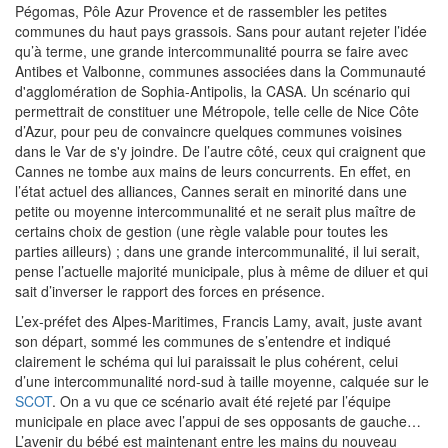
Pégomas, Pôle Azur Provence et de rassembler les petites
communes du haut pays grassois. Sans pour autant rejeter l’idée
qu’à terme, une grande intercommunalité pourra se faire avec
Antibes et Valbonne, communes associées dans la Communauté
d'agglomération de Sophia-Antipolis, la CASA. Un scénario qui
permettrait de constituer une Métropole, telle celle de Nice Côte
d’Azur, pour peu de convaincre quelques communes voisines
dans le Var de s'y joindre. De l’autre côté, ceux qui craignent que
Cannes ne tombe aux mains de leurs concurrents. En effet, en
l’état actuel des alliances, Cannes serait en minorité dans une
petite ou moyenne intercommunalité et ne serait plus maître de
certains choix de gestion (une règle valable pour toutes les
parties ailleurs) ; dans une grande intercommunalité, il lui serait,
pense l’actuelle majorité municipale, plus à même de diluer et qui
sait d’inverser le rapport des forces en présence.
L’ex-préfet des Alpes-Maritimes, Francis Lamy, avait, juste avant
son départ, sommé les communes de s’entendre et indiqué
clairement le schéma qui lui paraissait le plus cohérent, celui
d’une intercommunalité nord-sud à taille moyenne, calquée sur le
SCOT
. On a vu que ce scénario avait été rejeté par l’équipe
municipale en place avec l’appui de ses opposants de gauche…
L’avenir du bébé est maintenant entre les mains du nouveau