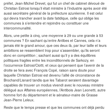
préfet, Jean-Michel Drevet, qui fut un chef de cabinet dévoué de
Christian Estrosi lorsqu’il était ministre à l’Industrie après avoir été
aussi secrétaire général de la préfecture azuréenne. Il est celui
qui devra trancher avant la date fatidique, celle qui oblige les
communes à s’entendre et rejoindre ou constituer une
intercommunalité.
Alors, une petite à cinq, une moyenne à 29 ou une grande à 53
communes ? En sachant qu’entre Antibes et Cannes, cela n’a
jamais été le grand amour, que ces deux-là, par leur taille et leurs
ambitions se ressemblent trop pour s’assembler, qu’ils seront
donc en compétition ; sachant aussi qu’il y a des équilibres
politiques fragiles entre les inconditionnels de Sarkozy, en
l’occurrence Estrosi/Ciotti, et ceux qui pensent que l’avenir de la
droite se fera avec François Copé, raison sans doute pour
laquelle Christian Estrosi est devenu l’allié de circonstance de
Brochand/Lisnard tandis que les Tabarot seraient davantage
capables de trouver un modus vivendi avec le nouveau ministre
délégué aux Affaires européennes, l’Antibois Jean Leonetti, autre
homme fort du département et le sénateur-maire de Grasse
Jean-Pierre Leleux.
Reste que le temps presse et que les communes ont déjà perdu