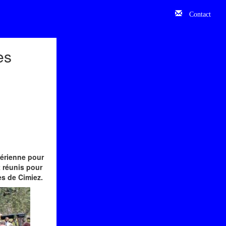
Contact
es
lgérienne pour
t réunis pour
es de Cimiez.