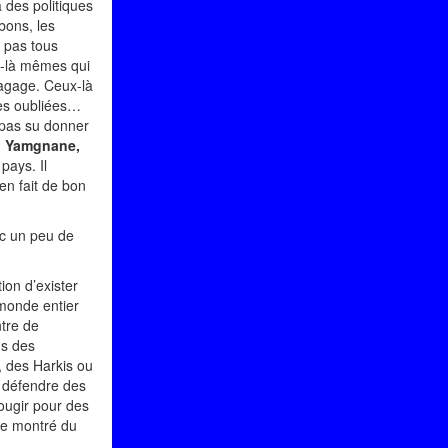
à des politiques
 bons, les
t pas tous
x-là mêmes qui
bagage. Ceux-là
bes oubliées…
 pas su donner
i Yamgnane,
pays. Il
en fait de bon
ec un peu de
on d’exister
monde entier
tre de
ns des
, des Harkis ou
e défendre des
ougir pour des
re montré du