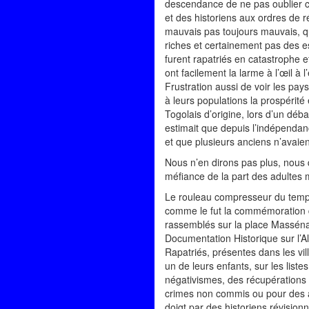
descendance de ne pas oublier ce 
et des historiens aux ordres de ré
mauvais pas toujours mauvais, que
riches et certainement pas des e
furent rapatriés en catastrophe 
ont facilement la larme à l’œil 
Frustration aussi de voir les pa
à leurs populations la prospérité 
Togolais d’origine, lors d’un débat
estimait que depuis l’indépendanc
et que plusieurs anciens n’avaien
Nous n’en dirons pas plus, nous 
méfiance de la part des adultes 
Le rouleau compresseur du temps 
comme le fut la commémoration d
rassemblés sur la place Masséna
Documentation Historique sur l’A
Rapatriés, présentes dans les vil
un de leurs enfants, sur les lis
négativismes, des récupérations 
crimes non commis ou pour des a
doigt par des historiens révisionn