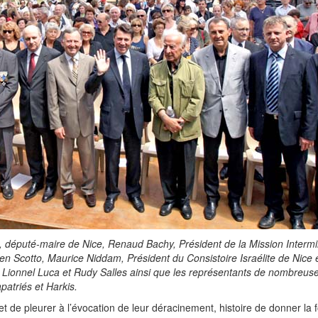
i, député-maire de Nice, Renaud Bachy, Président de la Mission Intermin
ien Scotto, Maurice Niddam, Président du Consistoire Israélite de Nice 
 Lionnel Luca et Rudy Salles ainsi que les représentants de nombreus
patriés et Harkis.
et de pleurer à l’évocation de leur déracinement, histoire de donner la f