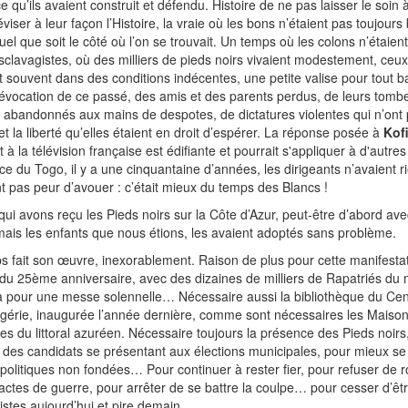
qu’ils avaient construit et défendu. Histoire de ne pas laisser le soin 
viser à leur façon l’Histoire, la vraie où les bons n’étaient pas toujours
l que soit le côté où l’on se trouvait. Un temps où les colons n’étaien
sclavagistes, où des milliers de pieds noirs vivaient modestement, ceu
et souvent dans des conditions indécentes, une petite valise pour tout 
à l’évocation de ce passé, des amis et des parents perdus, de leurs tom
ys abandonnés aux mains de despotes, de dictatures violentes qui n’ont
et la liberté qu’elles étaient en droit d’espérer. La réponse posée à
Kof
 à la télévision française est édifiante et pourrait s'appliquer à d'autres 
e du Togo, il y a une cinquantaine d’années, les dirigeants n’avaient ri
t pas peur d’avouer : c’était mieux du temps des Blancs !
qui avons reçu les Pieds noirs sur la Côte d’Azur, peut-être d’abord av
mais les enfants que nous étions, les avaient adoptés sans problème.
fait son œuvre, inexorablement. Raison de plus pour cette manifestati
u 25ème anniversaire, avec des dizaines de milliers de Rapatriés du 
 pour une messe solennelle… Nécessaire aussi la bibliothèque du Cen
lgérie, inaugurée l’année dernière, comme sont nécessaires les Maiso
les du littoral azuréen. Nécessaire toujours la présence des Pieds noirs
tes des candidats se présentant aux élections municipales, pour mieux s
politiques non fondées… Pour continuer à rester fier, pour refuser de r
ctes de guerre, pour arrêter de se battre la coulpe… pour cesser d’êt
istes aujourd’hui et pire demain.