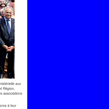
istérielle aux
et Région,
es associations
orce à leur