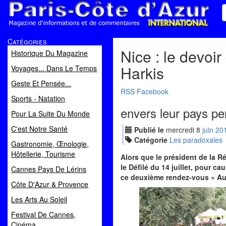
Paris Côte d'Azur
Catégories
Magazine d'informations et de commentaires
Nice : le devoi
Historique Du Magazine
Harkis
Voyages... Dans Le Temps
Geste Et Pensée...
RSS
Facebook
Sports - Natation
envers leur pays per
Pour La Suite Du Monde
C'est Notre Santé
Publié le
mercredi
8
jui
n
20
Catégorie
Les paradoxales
Gastronomie, Œnologie,
Hôtellerie, Tourisme
Alors que le président de la R
le Défilé du 14 juillet, pour c
Cannes Pays De Lérins
ce deuxième rendez-vous « Au s
Côte D'Azur & Provence
Les Arts Au Soleil
Festival De Cannes,
Cinéma