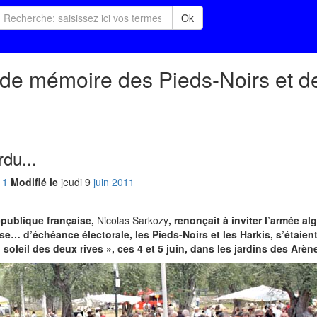
Ok
r de mémoire des Pieds-Noirs et d
du...
11
Modifié le
jeudi
9
jui
n
2011
épublique française,
Nicolas Sarkozy
, renonçait à inviter l’armée a
ause… d’échéance électorale, les Pieds-Noirs et les Harkis, s’étaien
oleil des deux rives », ces 4 et 5 juin, dans les jardins des Arèn