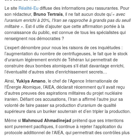
Le site
Réalité-Eu
diffuse des informations peu rassurantes. Pour
son rédacteur,
Bruno Tertrais
, il ne fait aucun doute qu’
« avec
l'uranium enrichi à 20%, l'Iran se rapproche à grands pas du seuil
militaire »
. Est-il utile d’ajouter que cette affirmation portée à la
connaissance du public, est connue de tous les spécialistes qui
renseignent nos démocraties ?
L’expert dénombre pour nous les raisons de ces inquiétudes :
l’augmentation du nombre de centrifugeuses, le fait que le stock
d'uranium légèrement enrichi de Téhéran lui permettrait de
construire deux bombes atomiques s'il était davantage enrichi,
l’éventualité d'autres sites d'enrichissement secrets…
Ainsi,
Yukiya Amano
, le chef de l'Agence Internationale de
l'Énergie Atomique, l’AIEA, déclarait récemment qu'il avait reçu
d'autres preuves des aspirations militaires du projet nucléaire
iranien. Défiant ces accusations, l’Iran a affirmé l'autre jour sa
volonté de faire passer sa production d'uranium de qualité
supérieure dans un bunker souterrain et d’en tripler la production.
Même si
Mahmoud Ahmadinejad
prétend que ses intentions
sont purement pacifiques, il continue à rejeter l'application du
protocole additionnel de l'AIEA, qui permettrait des contrôles plus