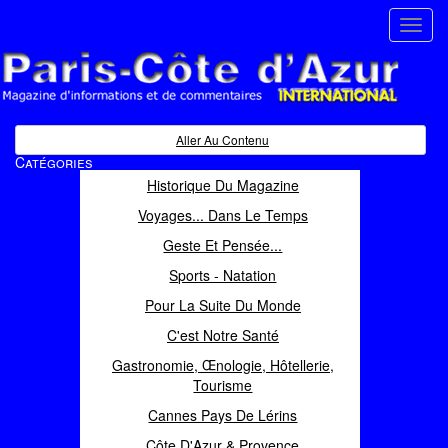
Toggl
navig
Paris Côte d'Azur
Magazine d'informations et de commentaires
Aller Au Contenu
Catégories
Historique Du Magazine
Voyages... Dans Le Temps
Geste Et Pensée...
Sports - Natation
Pour La Suite Du Monde
C'est Notre Santé
Gastronomie, Œnologie, Hôtellerie,
Tourisme
Cannes Pays De Lérins
Côte D'Azur & Provence