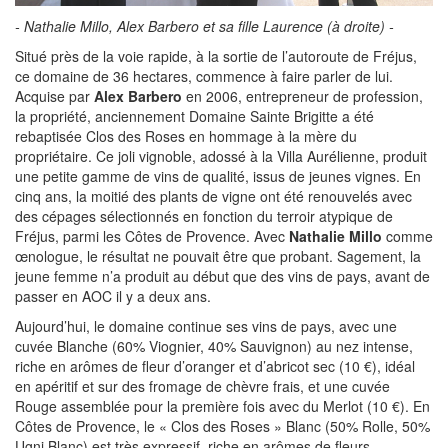
- Nathalie Millo, Alex Barbero et sa fille Laurence (à droite) -
Situé près de la voie rapide, à la sortie de l’autoroute de Fréjus,
ce domaine de 36 hectares, commence à faire parler de lui.
Acquise par
Alex Barbero
en 2006, entrepreneur de profession,
la propriété, anciennement Domaine Sainte Brigitte a été
rebaptisée Clos des Roses en hommage à la mère du
propriétaire. Ce joli vignoble, adossé à la Villa Aurélienne, produit
une petite gamme de vins de qualité, issus de jeunes vignes. En
cinq ans, la moitié des plants de vigne ont été renouvelés avec
des cépages sélectionnés en fonction du terroir atypique de
Fréjus, parmi les Côtes de Provence. Avec
Nathalie Millo
comme
œnologue, le résultat ne pouvait être que probant. Sagement, la
jeune femme n’a produit au début que des vins de pays, avant de
passer en AOC il y a deux ans.
Aujourd’hui, le domaine continue ses vins de pays, avec une
cuvée Blanche (60% Viognier, 40% Sauvignon) au nez intense,
riche en arômes de fleur d’oranger et d’abricot sec (10 €), idéal
en apéritif et sur des fromage de chèvre frais, et une cuvée
Rouge assemblée pour la première fois avec du Merlot (10 €). En
Côtes de Provence, le « Clos des Roses » Blanc (50% Rolle, 50%
Ugni Blanc) est très expressif, riche en arômes de fleurs