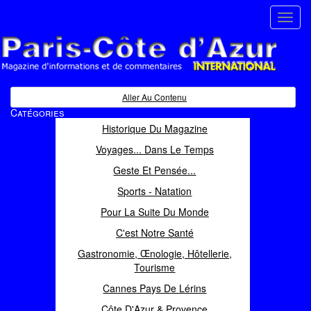
Toggl
navig
Paris Côte d'Azur
Magazine d'informations et de commentaires
Aller Au Contenu
Catégories
Historique Du Magazine
Voyages... Dans Le Temps
Geste Et Pensée...
Sports - Natation
Pour La Suite Du Monde
C'est Notre Santé
Gastronomie, Œnologie, Hôtellerie,
Tourisme
Cannes Pays De Lérins
Côte D'Azur & Provence