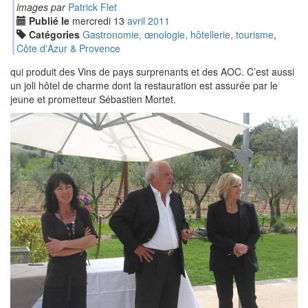
images par
Patrick Flet
Publié le
mercredi
13
avr
il
2011
Catégories
Gastronomie, œnologie, hôtellerie, tourisme
,
Côte d'Azur & Provence
qui produit des Vins de pays surprenants et des AOC. C’est aussi
un joli hôtel de charme dont la restauration est assurée par le
jeune et prometteur Sébastien Mortet.