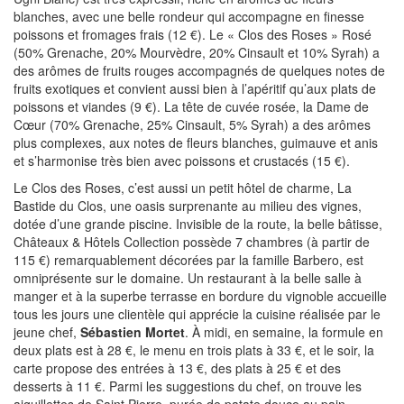
blanches, avec une belle rondeur qui accompagne en finesse
poissons et fromages frais (12 €). Le « Clos des Roses » Rosé
(50% Grenache, 20% Mourvèdre, 20% Cinsault et 10% Syrah) a
des arômes de fruits rouges accompagnés de quelques notes de
fruits exotiques et convient aussi bien à l’apéritif qu’aux plats de
poissons et viandes (9 €). La tête de cuvée rosée, la Dame de
Cœur (70% Grenache, 25% Cinsault, 5% Syrah) a des arômes
plus complexes, aux notes de fleurs blanches, guimauve et anis
et s’harmonise très bien avec poissons et crustacés (15 €).
Le Clos des Roses, c’est aussi un petit hôtel de charme, La
Bastide du Clos, une oasis surprenante au milieu des vignes,
dotée d’une grande piscine. Invisible de la route, la belle bâtisse,
Châteaux & Hôtels Collection possède 7 chambres (à partir de
115 €) remarquablement décorées par la famille Barbero, est
omniprésente sur le domaine. Un restaurant à la belle salle à
manger et à la superbe terrasse en bordure du vignoble accueille
tous les jours une clientèle qui apprécie la cuisine réalisée par le
jeune chef,
Sébastien Mortet
. À midi, en semaine, la formule en
deux plats est à 28 €, le menu en trois plats à 33 €, et le soir, la
carte propose des entrées à 13 €, des plats à 25 € et des
desserts à 11 €. Parmi les suggestions du chef, on trouve les
aiguillettes de Saint Pierre, purée de patate douce au pain