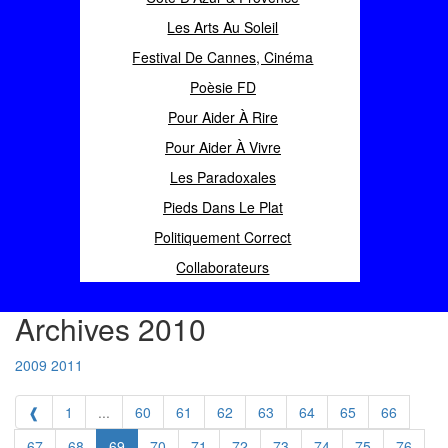
Les Arts Au Soleil
Festival De Cannes, Cinéma
Poèsie FD
Pour Aider À Rire
Pour Aider À Vivre
Les Paradoxales
Pieds Dans Le Plat
Politiquement Correct
Collaborateurs
Archives 2010
2009
2011
❰
1
...
60
61
62
63
64
65
66
67
68
69
70
71
72
73
74
75
76