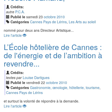
Crédits:
autre
P.C.A.
Publié le
samedi
23
oct
obre
2010
Catégories
Cannes Pays de Lérins
,
Les Arts au soleil
nommé pour deux ans Directeur Artistique...
Lire l'article
L’École hôtelière de Cannes :
de l'énergie et de l’ambition à
revendre...
Crédits:
textes par
Louise Dartigues
Publié le
vendredi
22
oct
obre
2010
Catégories
Gastronomie, œnologie, hôtellerie, tourisme
,
Cannes Pays de Lérins
et surtout la volonté de répondre à la demande.
Lire l'article