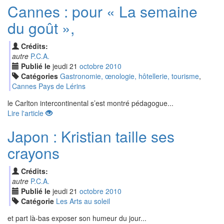
Cannes : pour « La semaine
du goût »,
Crédits:
autre
P.C.A.
Publié le
jeudi
21
oct
obre
2010
Catégories
Gastronomie, œnologie, hôtellerie, tourisme
,
Cannes Pays de Lérins
le Carlton intercontinental s’est montré pédagogue...
Lire l'article
Japon : Kristian taille ses
crayons
Crédits:
autre
P.C.A.
Publié le
jeudi
21
oct
obre
2010
Catégorie
Les Arts au soleil
et part là-bas exposer son humeur du jour...