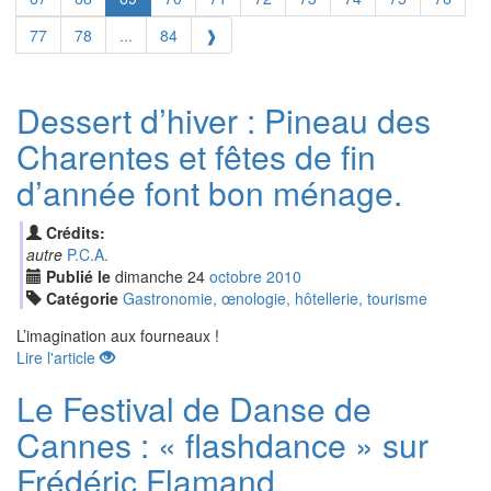
77
78
...
84
❱
Dessert d’hiver : Pineau des
Charentes et fêtes de fin
d’année font bon ménage.
Crédits:
autre
P.C.A.
Publié le
dimanche
24
oct
obre
2010
Catégorie
Gastronomie, œnologie, hôtellerie, tourisme
L’imagination aux fourneaux !
Lire l'article
Le Festival de Danse de
Cannes : « flashdance » sur
Frédéric Flamand,