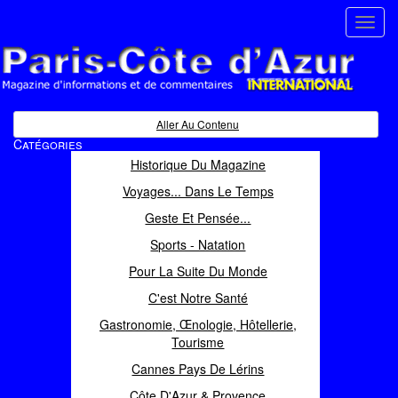
Toggl
navig
Paris Côte d'Azur
Magazine d'informations et de commentaires
Aller Au Contenu
Catégories
Historique Du Magazine
Voyages... Dans Le Temps
Geste Et Pensée...
Sports - Natation
Pour La Suite Du Monde
C'est Notre Santé
Gastronomie, Œnologie, Hôtellerie,
Tourisme
Cannes Pays De Lérins
Côte D'Azur & Provence