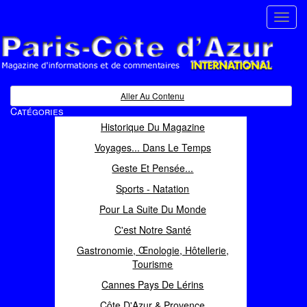
Toggl
navig
Paris Côte d'Azur
Magazine d'informations et de commentaires
Aller Au Contenu
Catégories
Historique Du Magazine
Voyages... Dans Le Temps
Geste Et Pensée...
Sports - Natation
Pour La Suite Du Monde
C'est Notre Santé
Gastronomie, Œnologie, Hôtellerie,
Tourisme
Cannes Pays De Lérins
Côte D'Azur & Provence