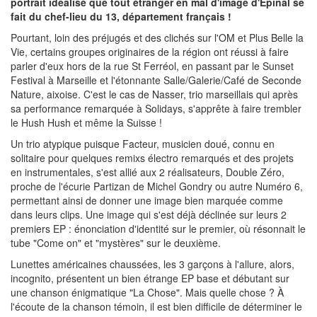
portrait idéalisé que tout étranger en mal d'image d'Épinal se
fait du chef-lieu du 13, département français !
Pourtant, loin des préjugés et des clichés sur l'OM et Plus Belle la
Vie, certains groupes originaires de la région ont réussi à faire
parler d'eux hors de la rue St Ferréol, en passant par le Sunset
Festival à Marseille et l'étonnante Salle/Galerie/Café de Seconde
Nature, aixoise. C'est le cas de Nasser, trio marseillais qui après
sa performance remarquée à Solidays, s'apprête à faire trembler
le Hush Hush et même la Suisse !
Un trio atypique puisque Facteur, musicien doué, connu en
solitaire pour quelques remixs électro remarqués et des projets
en instrumentales, s'est allié aux 2 réalisateurs, Double Zéro,
proche de l'écurie Partizan de Michel Gondry ou autre Numéro 6,
permettant ainsi de donner une image bien marquée comme
dans leurs clips. Une image qui s'est déjà déclinée sur leurs 2
premiers EP : énonciation d'identité sur le premier, où résonnait le
tube "Come on" et "mystères" sur le deuxième.
Lunettes américaines chaussées, les 3 garçons à l'allure, alors,
incognito, présentent un bien étrange EP base et débutant sur
une chanson énigmatique "La Chose". Mais quelle chose ? À
l'écoute de la chanson témoin, il est bien difficile de déterminer le