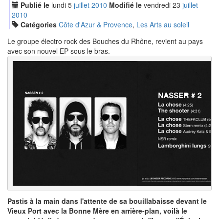
Publié le
lundi
5
jui
llet
2010
Modifié le
vendredi
23
jui
llet
2010
Catégories
Côte d'Azur & Provence
,
Les Arts au soleil
Le groupe électro rock des Bouches du Rhône, revient au pays
avec son nouvel EP sous le bras.
Pastis à la main dans l'attente de sa bouillabaisse devant le
Vieux Port avec la Bonne Mère en arrière-plan, voilà le