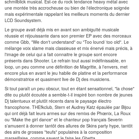
schmilblick musical. Est-ce du rock tendance heavy métal avec
une montée très accrocheuse ou bien de l'électronique soignée
mais expérimentale rappelant les meilleurs moments du dernier
LCD Soundsystem.
Le groupe avait déjà mis en avant son ambiguïté musicale
réussie et réjouissante dans son premier EP avec des morceaux
comme Gbb, "We don't understand" ou "Too lound/ too old". Le
mélange voix slame mais classieuse et mix énervé mais précis, à
l'image de celui qui a fait connaitre le groupe sont encore
présents dans Shooter. Le refrain tout aussi indéfinissable, en
loop, un peu comme une définition de Magritte, à l'envers, met
encore plus en avant le jeu habile de platine et la performance
démonstratrice et quasiment live de Dj des musiciens.
Si tout paraît un peu obscur, tout en étant sensationnel, "la chose"
dite ou plutôt écoutée a semble-t-il inspiré bon nombre de jeunes
Dj talentueux et plutôt récents dans le paysage électro
francophone. THEfkclub, Stern et Audrey Katz épaulée par Bijou
qui ont déjà fait leurs armes sur des remixs de Phœnix, La Roux
ou "Make the girl dance" et le chanteur pop français Severin
s'amusent à donner tantôt des allures de Skins party hype, tantôt
des airs de grosses "teufs" populaires à la composition
marseillaise, comme savent le faire les Ghetta .