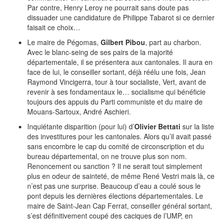
Par contre, Henry Leroy ne pourrait sans doute pas
dissuader une candidature de Philippe Tabarot si ce dernier
faisait ce choix…
Le maire de Pégomas,
Gilbert Pibou
, part au charbon.
Avec le blanc-seing de ses pairs de la majorité
départementale, il se présentera aux cantonales. Il aura en
face de lui, le conseiller sortant, déjà réélu une fois, Jean
Raymond Vincigerra, tour à tour socialiste, Vert, avant de
revenir à ses fondamentaux le… socialisme qui bénéficie
toujours des appuis du Parti communiste et du maire de
Mouans-Sartoux, André Aschieri.
Inquiétante disparition (pour lui) d’
Olivier Bettati
sur la liste
des investitures pour les cantonales. Alors qu’il avait passé
sans encombre le cap du comité de circonscription et du
bureau départemental, on ne trouve plus son nom.
Renoncement ou sanction ? Il ne serait tout simplement
plus en odeur de sainteté, de même René Vestri mais là, ce
n’est pas une surprise. Beaucoup d’eau a coulé sous le
pont depuis les dernières élections départementales. Le
maire de Saint-Jean Cap Ferrat, conseiller général sortant,
s’est définitivement coupé des caciques de l’UMP, en