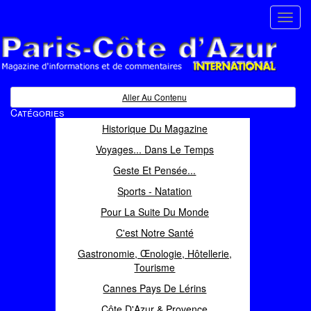
Toggl
navig
Paris Côte d'Azur
Magazine d'informations et de commentaires
Aller Au Contenu
Catégories
Historique Du Magazine
Voyages... Dans Le Temps
Geste Et Pensée...
Sports - Natation
Pour La Suite Du Monde
C'est Notre Santé
Gastronomie, Œnologie, Hôtellerie,
Tourisme
Cannes Pays De Lérins
Côte D'Azur & Provence