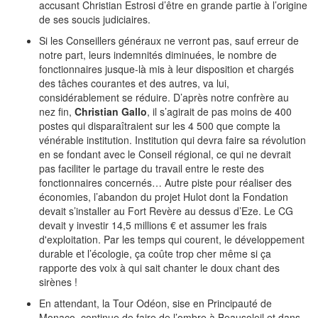
accusant Christian Estrosi d’être en grande partie à l’origine
de ses soucis judiciaires.
Si les Conseillers généraux ne verront pas, sauf erreur de
notre part, leurs indemnités diminuées, le nombre de
fonctionnaires jusque-là mis à leur disposition et chargés
des tâches courantes et des autres, va lui,
considérablement se réduire. D’après notre confrère au
nez fin,
Christian Gallo
, il s’agirait de pas moins de 400
postes qui disparaîtraient sur les 4 500 que compte la
vénérable institution. Institution qui devra faire sa révolution
en se fondant avec le Conseil régional, ce qui ne devrait
pas faciliter le partage du travail entre le reste des
fonctionnaires concernés… Autre piste pour réaliser des
économies, l’abandon du projet Hulot dont la Fondation
devait s’installer au Fort Revère au dessus d’Eze. Le CG
devait y investir 14,5 millions € et assumer les frais
d'exploitation. Par les temps qui courent, le développement
durable et l’écologie, ça coûte trop cher même si ça
rapporte des voix à qui sait chanter le doux chant des
sirènes !
En attendant, la Tour Odéon, sise en Principauté de
Monaco, continue de faire de l’ombre à Beausoleil et dans