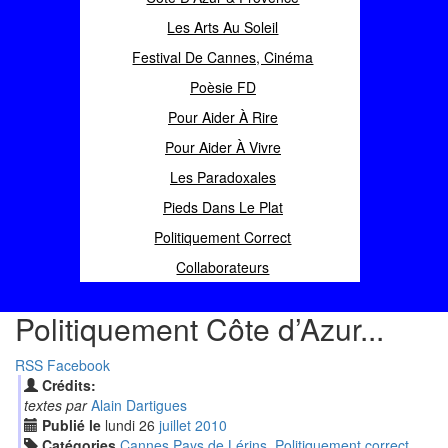
Les Arts Au Soleil
Festival De Cannes, Cinéma
Poèsie FD
Pour Aider À Rire
Pour Aider À Vivre
Les Paradoxales
Pieds Dans Le Plat
Politiquement Correct
Collaborateurs
Politiquement Côte d’Azur...
RSS
Facebook
Crédits:
textes par
Alain Dartigues
Publié le
lundi
26
jui
llet
2010
Catégories
Cannes Pays de Lérins
,
Politiquement correct