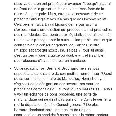
observateurs en ont profité pour avancer l’idée qu’il y aurait
de l’eau dans le gaz entre les deux hommes forts de la
majorité municipale. Mais, être dans l’incapacité de se
présenter aux législatives n’a pas que des inconvénients.
Cela permettrait à David Lisnard de ne pas avoir à
s’exposer dans une élection qui précède d’aussi près celles
des municipales. Car perdre aux législatives serait bien sûr
un mauvais présage pour la suite… Une problématique que
connaît bien le conseiller général de Cannes Centre,
Philippe Tabarot qui hésite. Ira, ira pas ? Pour lui aussi,
c’est un peu « jouer à quitte ou double »… et il sait bien
que l’absence d’investiture est un handicap.
Surprise, sur prise.
Bernard Brochand
ne s’est pas
opposé à la candidature de son meilleur ennemi sur l’Ouest
de sa commune, le maire de Mandelieu, Henry Leroy. Il
s’agissait de la désignation des investitures pour les
prochaines cantonales qui auront lieu en mars 2011. Faut-il
y voir un échange de bons procédés, une sorte de
marchandage qui ne dirait pas son nom ? Dans le genre, à
moi la députation, à toi le Conseil général ? De plus,
Bernard Brochand serait en mesure de ne pas
commanditer un candidat à sa solde sur le même secteur.