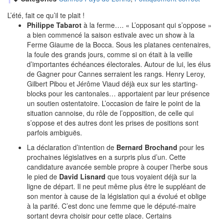
L’été, fait ce qu’il te plait !
Philippe Tabarot
à la ferme…. « L’opposant qui s’oppose »
a bien commencé la saison estivale avec un show à la
Ferme Giaume de la Bocca. Sous les platanes centenaires,
la foule des grands jours, comme si on était à la veille
d’importantes échéances électorales. Autour de lui, les élus
de Gagner pour Cannes serraient les rangs. Henry Leroy,
Gilbert Pibou et Jérôme Viaud déjà eux sur les starting-
blocks pour les cantonales… apportaient par leur présence
un soutien ostentatoire. L’occasion de faire le point de la
situation cannoise, du rôle de l’opposition, de celle qui
s’oppose et des autres dont les prises de positions sont
parfois ambiguës.
La déclaration d’intention de
Bernard Brochand
pour les
prochaines législatives en a surpris plus d’un. Cette
candidature avancée semble propre à couper l’herbe sous
le pied de
David Lisnard
que tous voyaient déjà sur la
ligne de départ. Il ne peut même plus être le suppléant de
son mentor à cause de la législation qui a évolué et oblige
à la parité. C’est donc une femme que le député-maire
sortant devra choisir pour cette place. Certains