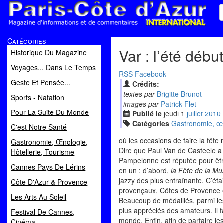
Paris Côte d'Azur
Catégories
Magazine d'informations et de commentaires
Var : l’été débu
Historique Du Magazine
Voyages... Dans Le Temps
RSS
Facebook
Geste Et Pensée...
Crédits:
textes par
Brigitte Brunot
Sports - Natation
images par
Patrick Flet
Pour La Suite Du Monde
Publié le
jeudi
1
jui
llet
2010
Catégories
Gastronomie, œno
C'est Notre Santé
où les occasions de faire la fête
Gastronomie, Œnologie,
Dire que Paul Van de Casteele a 
Hôtellerie, Tourisme
Pampelonne est réputée pour être 
Cannes Pays De Lérins
en un : d’abord,
la Fête de la Mu
jazzy des plus entraînante. C’éta
Côte D'Azur & Provence
provençaux, Côtes de Provence et
Les Arts Au Soleil
Beaucoup de médaillés, parmi le
plus appréciés des amateurs. Il
Festival De Cannes,
monde. Enfin, afin de parfaire le
Cinéma