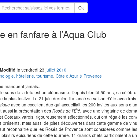
Ok
te en fanfare à l’Aqua Club
Modifié le
vendredi
23
jui
llet
2010
logie, hôtellerie, tourisme
,
Côte d'Azur & Provence
 ne manquent jamais...
le sens de la fête est un pléonasme. Depuis bientôt 50 ans, sa célèbre
la plus festive. Le 21 juin dernier, il a lancé sa saison d’été avec tro
sique
avec un excellent duo qui accueillait les 200 invités aux sons d’
it aussi la présentation des
Rosés de l’Été
, avec une vingtaine de dom
 Coteaux varois, rigoureusement sélectionnés, qui ont régalé les conv
s présents, mais aussi de jolies découvertes dans cette gamme de vins
 faut reconnaître que les Rosés de Provence sont considérés comme les
s plaisirs épicuriens de cette journée, 11 grands chefs participaient à 