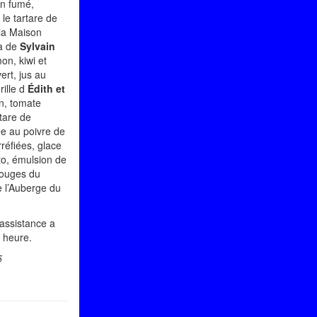
on fumé,
le tartare de
 la Maison
ja de
Sylvain
n, kiwi et
ert, jus au
rille d
Édith et
an, tomate
tare de
ée au poivre de
réfiées, glace
rto, émulsion de
 rouges du
 l’Auberge du
assistance a
 heure.
5