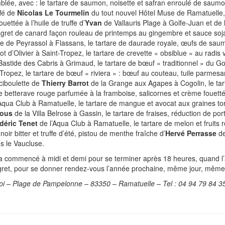
blée, avec : le tartare de saumon, noisette et safran enroulé de saum
ffé de
Nicolas Le Tourmelin
du tout nouvel Hôtel Muse de Ramatuelle, 
uettée à l’huile de truffe d’
Yvan
de Vallauris Plage à Golfe-Juan et de
magret de canard façon rouleau de printemps au gingembre et sauce so
de Peyrassol à Flassans, le tartare de daurade royale, œufs de saumo
ot d’Olivier à Saint-Tropez, le tartare de crevette « obsiblue » au radis v
Bastide des Cabris à Grimaud, le tartare de bœuf « traditionnel » du Go
-Tropez, le tartare de bœuf « riviera » : bœuf au couteau, tuile parmes
 ciboulette de
Thierry Barrot
de la Grange aux Agapes à Cogolin, le tar
 de betterave rouge parfumée à la framboise, salicornes et crème fouett
Aqua Club à Ramatuelle, le tartare de mangue et avocat aux graines tor
bous
de la Villa Belrose à Gassin, le tartare de fraises, réduction de po
déric Tenet
de l’Aqua Club à Ramatuelle, le tartare de melon et fruits
ir bitter et truffe d’été, pistou de menthe fraîche d’
Hervé Perrasse
de
s le Vaucluse.
 a commencé à midi et demi pour se terminer après 18 heures, quand l’
gret, pour se donner rendez-vous l’année prochaine, même jour, même
Epi – Plage de Pampelonne – 83350 – Ramatuelle – Tel : 04 94 79 84 3