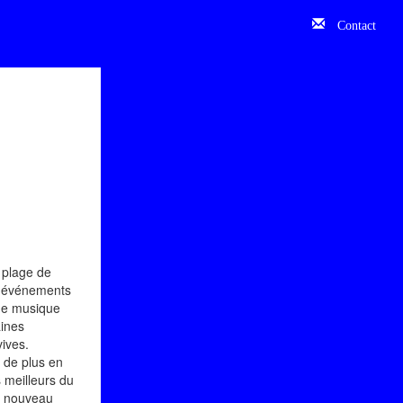
Contact
 plage de
is événements
une musique
aines
ives.
 de plus en
 meilleurs du
un nouveau