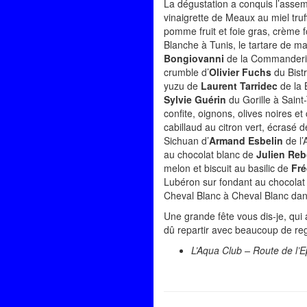
La dégustation a conquis l’assem
vinaigrette de Meaux au miel tru
pomme fruit et foie gras, crème fo
Blanche à Tunis, le tartare de 
Bongiovanni
de la Commanderie 
crumble d’
Olivier Fuchs
du Bistr
yuzu de
Laurent Tarridec
de la 
Sylvie Guérin
du Gorille à Saint
confite, oignons, olives noires et
cabillaud au citron vert, écrasé
Sichuan d’
Armand Esbelin
de l’
au chocolat blanc de
Julien Re
melon et biscuit au basilic de
Fré
Lubéron sur fondant au chocolat no
Cheval Blanc à Cheval Blanc dan
Une grande fête vous dis-je, qui
dû repartir avec beaucoup de re
L’Aqua Club – Route de l’