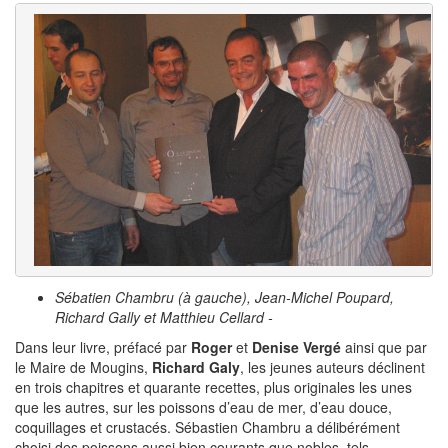
Sébatien Chambru (à gauche), Jean-Michel Poupard,
Richard Gally et Matthieu Cellard -
Dans leur livre, préfacé par
Roger
et
Denise Vergé
ainsi que par
le Maire de Mougins,
Richard Galy
, les jeunes auteurs déclinent
en trois chapitres et quarante recettes, plus originales les unes
que les autres, sur les poissons d’eau de mer, d’eau douce,
coquillages et crustacés. Sébastien Chambru a délibérément
choisi des poissons aussi bien courants que nobles, tels