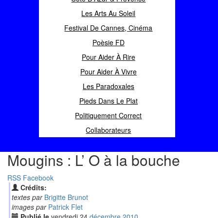
Les Arts Au Soleil
Festival De Cannes, Cinéma
Poèsie FD
Pour Aider À Rire
Pour Aider À Vivre
Les Paradoxales
Pieds Dans Le Plat
Politiquement Correct
Collaborateurs
Mougins : L’ O à la bouche
RSS
Facebook
Crédits:
textes par
Brigitte Brunot
images par
Patrick Flet
Publié le
vendredi
24
déc
embre
2010