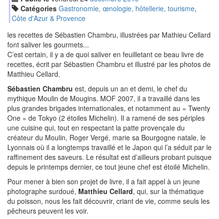
Catégories
Gastronomie, œnologie, hôtellerie, tourisme
,
Côte d'Azur & Provence
les recettes de Sébastien Chambru, illustrées par Mathieu Cellard
font saliver les gourmets...
C’est certain, il y a de quoi saliver en feuilletant ce beau livre de
recettes, écrit par Sébastien Chambru et illustré par les photos de
Matthieu Cellard.
Sébastien Chambru
est, depuis un an et demi, le chef du
mythique Moulin de Mougins. MOF 2007, il a travaillé dans les
plus grandes brigades internationales, et notamment au « Twenty
One » de Tokyo (2 étoiles Michelin). Il a ramené de ses périples
une cuisine qui, tout en respectant la patte provençale du
créateur du Moulin, Roger Vergé, marie sa Bourgogne natale, le
Lyonnais où il a longtemps travaillé et le Japon qui l’a séduit par le
raffinement des saveurs. Le résultat est d’ailleurs probant puisque
depuis le printemps dernier, ce tout jeune chef est étoilé Michelin.
Pour mener à bien son projet de livre, il a fait appel à un jeune
photographe surdoué,
Matthieu Cellard
, qui, sur la thématique
du poisson, nous les fait découvrir, criant de vie, comme seuls les
pêcheurs peuvent les voir.