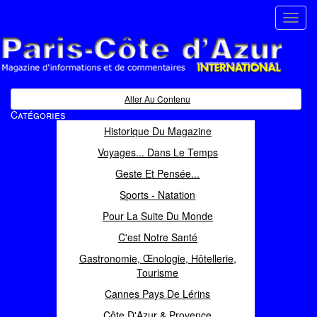
Toggl
navig
Paris Côte d'Azur
Magazine d'informations et de commentaires
Aller Au Contenu
Catégories
Historique Du Magazine
Voyages... Dans Le Temps
Geste Et Pensée...
Sports - Natation
Pour La Suite Du Monde
C'est Notre Santé
Gastronomie, Œnologie, Hôtellerie,
Tourisme
Cannes Pays De Lérins
Côte D'Azur & Provence