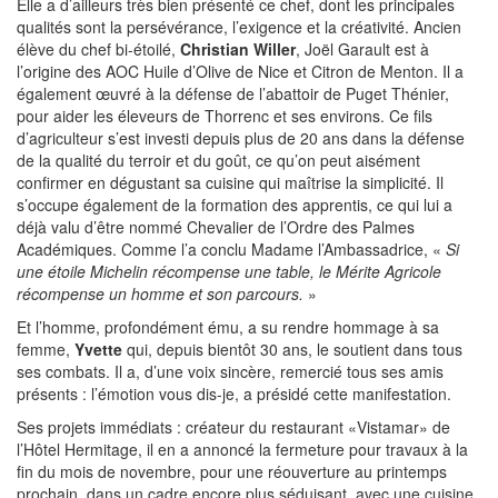
Elle a d’ailleurs très bien présenté ce chef, dont les principales
qualités sont la persévérance, l’exigence et la créativité. Ancien
élève du chef bi-étoilé,
Christian Willer
, Joël Garault est à
l’origine des AOC Huile d’Olive de Nice et Citron de Menton. Il a
également œuvré à la défense de l’abattoir de Puget Thénier,
pour aider les éleveurs de Thorrenc et ses environs. Ce fils
d’agriculteur s’est investi depuis plus de 20 ans dans la défense
de la qualité du terroir et du goût, ce qu’on peut aisément
confirmer en dégustant sa cuisine qui maîtrise la simplicité. Il
s’occupe également de la formation des apprentis, ce qui lui a
déjà valu d’être nommé Chevalier de l’Ordre des Palmes
Académiques. Comme l’a conclu Madame l’Ambassadrice, «
Si
une étoile Michelin récompense une table, le Mérite Agricole
récompense un homme et son parcours.
»
Et l’homme, profondément ému, a su rendre hommage à sa
femme,
Yvette
qui, depuis bientôt 30 ans, le soutient dans tous
ses combats. Il a, d’une voix sincère, remercié tous ses amis
présents : l’émotion vous dis-je, a présidé cette manifestation.
Ses projets immédiats : créateur du restaurant
Vistamar
de
l’Hôtel Hermitage, il en a annoncé la fermeture pour travaux à la
fin du mois de novembre, pour une réouverture au printemps
prochain, dans un cadre encore plus séduisant, avec une cuisine