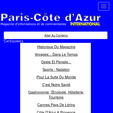
Toggl
navig
Paris Côte d'Azur
Magazine d'informations et de commentaires
Aller Au Contenu
Catégories
Historique Du Magazine
Voyages... Dans Le Temps
Geste Et Pensée...
Sports - Natation
Pour La Suite Du Monde
C'est Notre Santé
Gastronomie, Œnologie, Hôtellerie,
Tourisme
Cannes Pays De Lérins
Côte D'Azur & Provence