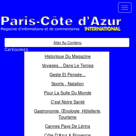
Toggl
navig
Paris Côte d'Azur
Magazine d'informations et de commentaires
Aller Au Contenu
Catégories
Historique Du Magazine
Voyages... Dans Le Temps
Geste Et Pensée...
Sports - Natation
Pour La Suite Du Monde
C'est Notre Santé
Gastronomie, Œnologie, Hôtellerie,
Tourisme
Cannes Pays De Lérins
Côte D'Azur & Provence