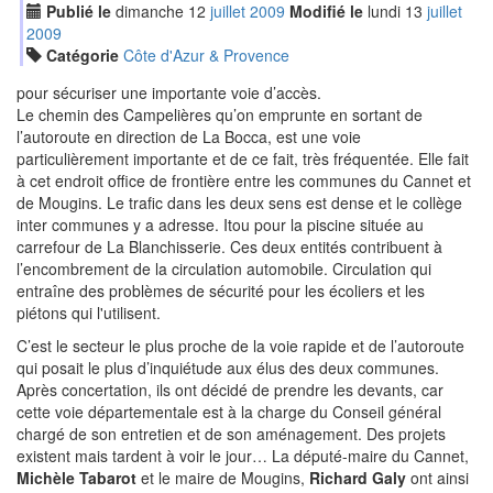
Publié le
dimanche
12
jui
llet
2009
Modifié le
lundi
13
jui
llet
2009
Catégorie
Côte d'Azur & Provence
pour sécuriser une importante voie d’accès.
Le chemin des Campelières qu’on emprunte en sortant de
l’autoroute en direction de La Bocca, est une voie
particulièrement importante et de ce fait, très fréquentée. Elle fait
à cet endroit office de frontière entre les communes du Cannet et
de Mougins. Le trafic dans les deux sens est dense et le collège
inter communes y a adresse. Itou pour la piscine située au
carrefour de La Blanchisserie. Ces deux entités contribuent à
l’encombrement de la circulation automobile. Circulation qui
entraîne des problèmes de sécurité pour les écoliers et les
piétons qui l'utilisent.
C’est le secteur le plus proche de la voie rapide et de l’autoroute
qui posait le plus d’inquiétude aux élus des deux communes.
Après concertation, ils ont décidé de prendre les devants, car
cette voie départementale est à la charge du Conseil général
chargé de son entretien et de son aménagement. Des projets
existent mais tardent à voir le jour… La député-maire du Cannet,
Michèle Tabarot
et le maire de Mougins,
Richard Galy
ont ainsi