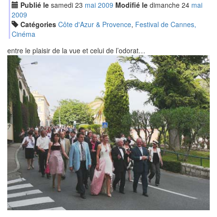
Publié le
samedi
23
mai
2009
Modifié le
dimanche
24
mai
2009
Catégories
Côte d'Azur & Provence
,
Festival de Cannes,
Cinéma
entre le plaisir de la vue et celui de l’odorat…