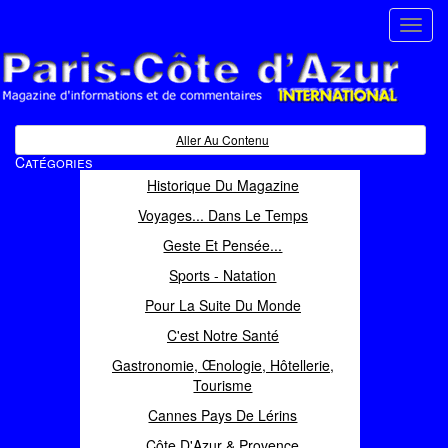
Toggl
navig
Paris Côte d'Azur
Magazine d'informations et de commentaires
Aller Au Contenu
Catégories
Historique Du Magazine
Voyages... Dans Le Temps
Geste Et Pensée...
Sports - Natation
Pour La Suite Du Monde
C'est Notre Santé
Gastronomie, Œnologie, Hôtellerie,
Tourisme
Cannes Pays De Lérins
Côte D'Azur & Provence