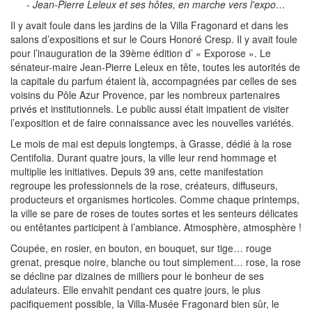
- Jean-Pierre Leleux et ses hôtes, en marche vers l'expo…
Il y avait foule dans les jardins de la Villa Fragonard et dans les
salons d’expositions et sur le Cours Honoré Cresp. Il y avait foule
pour l’inauguration de la 39ème édition d’ « Exporose ». Le
sénateur-maire Jean-Pierre Leleux en tête, toutes les autorités de
la capitale du parfum étaient là, accompagnées par celles de ses
voisins du Pôle Azur Provence, par les nombreux partenaires
privés et institutionnels. Le public aussi était impatient de visiter
l’exposition et de faire connaissance avec les nouvelles variétés.
Le mois de mai est depuis longtemps, à Grasse, dédié à la rose
Centifolia. Durant quatre jours, la ville leur rend hommage et
multiplie les initiatives. Depuis 39 ans, cette manifestation
regroupe les professionnels de la rose, créateurs, diffuseurs,
producteurs et organismes horticoles. Comme chaque printemps,
la ville se pare de roses de toutes sortes et les senteurs délicates
ou entêtantes participent à l’ambiance. Atmosphère, atmosphère !
Coupée, en rosier, en bouton, en bouquet, sur tige… rouge
grenat, presque noire, blanche ou tout simplement… rose, la rose
se décline par dizaines de milliers pour le bonheur de ses
adulateurs. Elle envahit pendant ces quatre jours, le plus
pacifiquement possible, la Villa-Musée Fragonard bien sûr, le