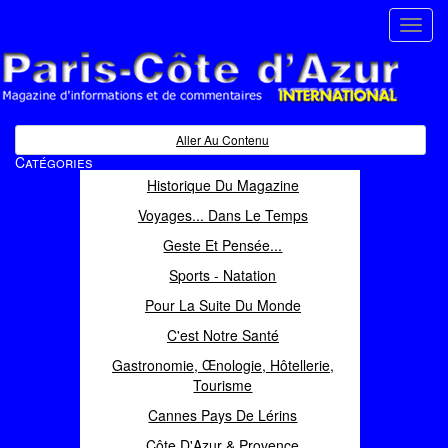
Toggl
navig
Paris Côte d'Azur
Magazine d'informations et de commentaires
Aller Au Contenu
Catégories
Historique Du Magazine
Voyages... Dans Le Temps
Geste Et Pensée...
Sports - Natation
Pour La Suite Du Monde
C'est Notre Santé
Gastronomie, Œnologie, Hôtellerie,
Tourisme
Cannes Pays De Lérins
Côte D'Azur & Provence