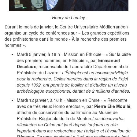
- Henry de Lumley -
Durant le mois de janvier, le Centre Universitaire Méditerranéen
organise un cycle de conférences sur « Les grandes expéditions
des préhistoriens dans le monde - À la recherche des premiers
hommes ».
Mardi 5 janvier, à 16 h - Mission en Éthiopie - « Sur la piste
des premiers hommes, en Ethiopie », par
Emmanuel
Desclaux
, responsable du Laboratoire Départemental de
Préhistoire du Lazaret.
L'Éthiopie est un espace privilégié
pour la recherche. Celles menées dans la région de Fejej
depuis 1992, ont permis de fouiller et d'étudier un niveau
archéologique exceptionnel, datant de 2 millions d'années.
Mardi 12 janvier, à 16 h - Mission en Chine - « Rencontre
avec de très vieux Homo erectus », par
Pierre Elie Moullé
,
attaché de conservation du patrimoine au Musée de
Préhistoire Régionale de la de Menton.
Les découvertes
effectuées en Chine ont joué depuis toujours un rôle
important dans les recherches sur l’origine et l’évolution de
l’Homme. Ce pays-continent a livré des vestiges qui y font