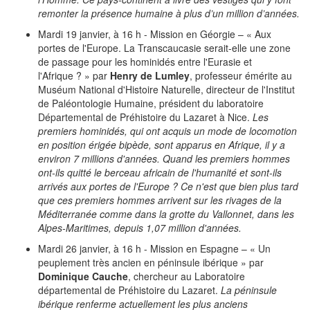
remonter la présence humaine à plus d’un million d’années.
Mardi 19 janvier, à 16 h - Mission en Géorgie – « Aux
portes de l'Europe. La Transcaucasie serait-elle une zone
de passage pour les hominidés entre l'Eurasie et
l'Afrique ? » par
Henry de Lumley
, professeur émérite au
Muséum National d'Histoire Naturelle, directeur de l'Institut
de Paléontologie Humaine, président du laboratoire
Départemental de Préhistoire du Lazaret à Nice.
Les
premiers hominidés, qui ont acquis un mode de locomotion
en position érigée bipède, sont apparus en Afrique, il y a
environ 7 millions d'années. Quand les premiers hommes
ont-ils quitté le berceau africain de l'humanité et sont-ils
arrivés aux portes de l'Europe ? Ce n'est que bien plus tard
que ces premiers hommes arrivent sur les rivages de la
Méditerranée comme dans la grotte du Vallonnet, dans les
Alpes-Maritimes, depuis 1,07 million d'années.
Mardi 26 janvier, à 16 h - Mission en Espagne – « Un
peuplement très ancien en péninsule ibérique » par
Dominique Cauche
, chercheur au Laboratoire
départemental de Préhistoire du Lazaret.
La péninsule
ibérique renferme actuellement les plus anciens