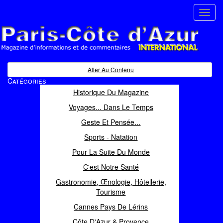
Toggl
navig
Paris Côte d'Azur
Magazine d'informations et de commentaires
Aller Au Contenu
Catégories
Historique Du Magazine
Voyages... Dans Le Temps
Geste Et Pensée...
Sports - Natation
Pour La Suite Du Monde
C'est Notre Santé
Gastronomie, Œnologie, Hôtellerie,
Tourisme
Cannes Pays De Lérins
Côte D'Azur & Provence