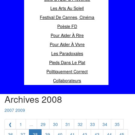
Les Arts Au Soleil
Festival De Cannes, Cinéma
Poèsie FD
Pour Aider À Rire
Pour Aider À Vivre
Les Paradoxales
Pieds Dans Le Plat
Politiquement Correct
Collaborateurs
Archives 2008
2007
2009
❰
1
...
29
30
31
32
33
34
35
36
37
38
39
40
41
42
43
44
45