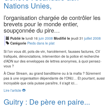
Nations Unies,
l’organisation chargée de contrôler les
brevets pour le monde entier,
soupçonnée du pire…
Publié le
lundi
16
jui
n
2008
Modifié le
jeudi
31
jui
llet
2008
Catégorie
Pieds dans le plat
Si l’on vous dit, pots-de-vin, harcèlement, fausses factures, CV
trafiqués, dénonciations, intervention de la police et recherche
d’ADN sur des enveloppes de lettres anonymes, à quoi pensez-
vous ?
À Clear Stream, au grand banditisme ou à la mafia ? Sûrement
pas à une organisation dépendante de l'ONU… Et pourtant, aussi
incroyable que cela puisse paraître, il s'agit ici…
Lire l'article
Guitry : De père en paire...