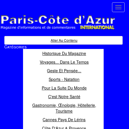
Toggl
navig
Paris Côte d'Azur
Magazine d'informations et de commentaires
Aller Au Contenu
Catégories
Historique Du Magazine
Voyages... Dans Le Temps
Geste Et Pensée...
Sports - Natation
Pour La Suite Du Monde
C'est Notre Santé
Gastronomie, Œnologie, Hôtellerie,
Tourisme
Cannes Pays De Lérins
Côte D'Azur & Provence