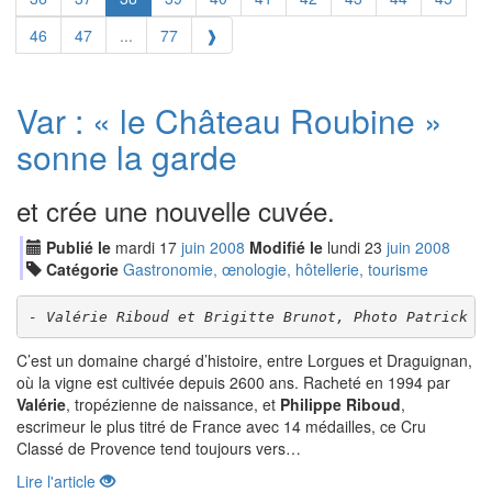
46
47
...
77
❱
Var : « le Château Roubine »
sonne la garde
et crée une nouvelle cuvée.
Publié le
mardi
17
jui
n
2008
Modifié le
lundi
23
jui
n
2008
Catégorie
Gastronomie, œnologie, hôtellerie, tourisme
- Valérie Riboud et Brigitte Brunot, Photo Patrick F
C’est un domaine chargé d’histoire, entre Lorgues et Draguignan,
où la vigne est cultivée depuis 2600 ans. Racheté en 1994 par
Valérie
, tropézienne de naissance, et
Philippe Riboud
,
escrimeur le plus titré de France avec 14 médailles, ce Cru
Classé de Provence tend toujours vers…
Lire l'article