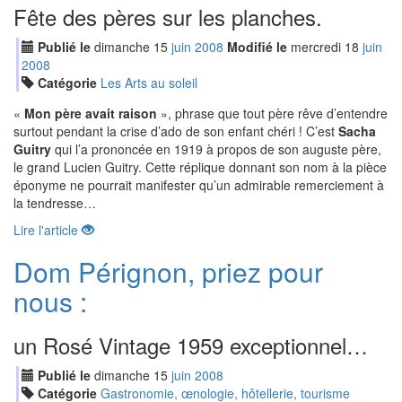
Fête des pères sur les planches.
Publié le
dimanche
15
jui
n
2008
Modifié le
mercredi
18
jui
n
2008
Catégorie
Les Arts au soleil
«
Mon père avait raison
», phrase que tout père rêve d’entendre
surtout pendant la crise d’ado de son enfant chéri ! C’est
Sacha
Guitry
qui l’a prononcée en 1919 à propos de son auguste père,
le grand Lucien Guitry. Cette réplique donnant son nom à la pièce
éponyme ne pourrait manifester qu’un admirable remerciement à
la tendresse…
Lire l'article
Dom Pérignon, priez pour
nous :
un Rosé Vintage 1959 exceptionnel…
Publié le
dimanche
15
jui
n
2008
Catégorie
Gastronomie, œnologie, hôtellerie, tourisme