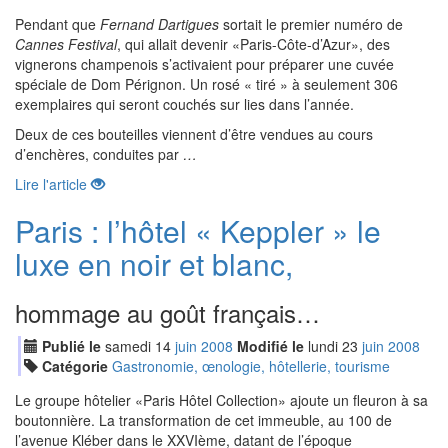
Pendant que
Fernand Dartigues
sortait le premier numéro de
Cannes Festival
, qui allait devenir
Paris-Côte-d’Azur
, des
vignerons champenois s’activaient pour préparer une cuvée
spéciale de Dom Pérignon. Un rosé « tiré » à seulement 306
exemplaires qui seront couchés sur lies dans l’année.
Deux de ces bouteilles viennent d’être vendues au cours
d’enchères, conduites par
…
Lire l'article
Paris : l’hôtel « Keppler » le
luxe en noir et blanc,
hommage au goût français…
Publié le
samedi
14
jui
n
2008
Modifié le
lundi
23
jui
n
2008
Catégorie
Gastronomie, œnologie, hôtellerie, tourisme
Le groupe hôtelier
Paris Hôtel Collection
ajoute un fleuron à sa
boutonnière. La transformation de cet immeuble, au 100 de
l’avenue Kléber dans le XXVIème, datant de l’époque