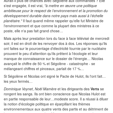
Aurait-il plus de chances avec Ségolène aux commandes ? Elle
s'est engagée, il est vrai,
"à mettre en œuvre une politique
ambitieuse pour le respect de l’environnement et la promotion du
développement durable dans notre pays mais aussi à l’échelle
planétaire."
Il faut quand même rappeler qu'elle fut Ministre de
l'environnement et que comme la plupart des ministres à ce
poste, elle n'a pas fait grand chose…
Mais après leur prestation lors du face à face télévisé de mercredi
soir, il est en droit de les renvoyer dos à dos. Les réponses qu'ils
ont faites sur le pourcentage d'électricité fournie par le nucléaire
prouvent le peu d'attention qu'ils prêtent à l'écologie et leur
manque de connaissance sur le dossier de l'énergie… Nicolas
avançait le chiffre de 50 % et Ségolène - catastrophe - se
mélangeant chiffres et pinceaux, parlait de 17 %…
Si Ségolène et Nicolas ont signé le Pacte de Hulot, ils l'ont fait…
les yeux fermés…
Dominique Voynet
,
Noël Mamère
et les dirigeants des
Verts
se
rongent les sangs. Ils ont bien conscience que Nicolas Hulot est
en partie responsable de leur…modeste score. Il a réussi à diluer
la notion d'écologie politique en éparpillant les thèmes
environnementaux aux quatre vents des partis et au détriment de