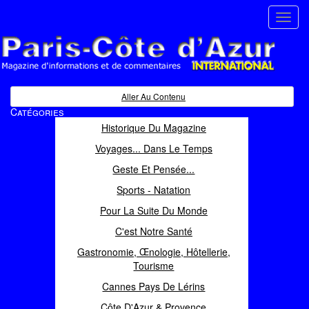
Toggl
navig
Paris Côte d'Azur
Magazine d'informations et de commentaires
Aller Au Contenu
Catégories
Historique Du Magazine
Voyages... Dans Le Temps
Geste Et Pensée...
Sports - Natation
Pour La Suite Du Monde
C'est Notre Santé
Gastronomie, Œnologie, Hôtellerie,
Tourisme
Cannes Pays De Lérins
Côte D'Azur & Provence