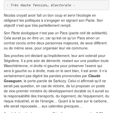
- Très Haute Tension… électorale -
Nicolas croyait avoir fait un bon coup et servi l'écologie en
obligeant les politiques à s'engager en signant son Pacte. Son
objectif n'est que très partiellement rempli.
Son
Pacte écologique
n'est pas un Pacs (pacte civil de solidarité).
Cela aurait pu en être un, car qu'est-ce qu'un Pacs sinon un
contrat conclu entre deux personnes majeures, de sexe différent
ou de même sexe, pour organiser leur vie commune.
Ses proches ont déclaré qu'implicitement, leur ami voterait pour
Ségolène. Il a pris soin de démentir, restant sur une position toute
Waechtérienne, ni droite ni gauche pour préserver l'avenir qui
sera à gauche ou à droite, mais on le sent bien, il est amer. Il n'a
certainement pas digéré les paroles prononcées par
Claude
Goasguen
, le porte-parole de Sarkozy. Celui-ci affirmait qu'il ne
serait pas question, en cas de victoire, de lui proposer un poste
de vice-premier ministre du développement durable où il aurait eu
la responsabilité des transports, du logement, de l'équipement, du
risque industriel, et de l'énergie… Quant à la taxe sur le carbone,
elle serait repoussée… aux calendes grecques…