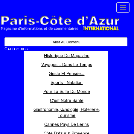
Toggl
navig
Paris Côte d'Azur
Magazine d'informations et de commentaires
Aller Au Contenu
Catégories
Historique Du Magazine
Voyages... Dans Le Temps
Geste Et Pensée...
Sports - Natation
Pour La Suite Du Monde
C'est Notre Santé
Gastronomie, Œnologie, Hôtellerie,
Tourisme
Cannes Pays De Lérins
Côte D'Azur & Provence