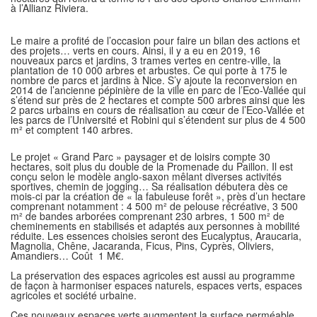
à l’Allianz Riviera.
Le maire a profité de l’occasion pour faire un bilan des actions et
des projets… verts en cours. Ainsi, il y a eu en 2019, 16
nouveaux parcs et jardins, 3 trames vertes en centre-ville, la
plantation de 10 000 arbres et arbustes. Ce qui porte à 175 le
nombre de parcs et jardins à Nice. S’y ajoute la reconversion en
2014 de l’ancienne pépinière de la ville en parc de l’Eco-Vallée qui
s’étend sur près de 2 hectares et compte 500 arbres ainsi que les
2 parcs urbains en cours de réalisation au cœur de l’Eco-Vallée et
les parcs de l’Université et Robini qui s’étendent sur plus de 4 500
m² et comptent 140 arbres.
Le projet « Grand Parc » paysager et de loisirs compte 30
hectares, soit plus du double de la Promenade du Paillon. Il est
conçu selon le modèle anglo-saxon mêlant diverses activités
sportives, chemin de jogging… Sa réalisation débutera dès ce
mois-ci par la création de « la fabuleuse forêt », près d’un hectare
comprenant notamment : 4 500 m² de pelouse récréative, 3 500
m² de bandes arborées comprenant 230 arbres, 1 500 m² de
cheminements en stabilisés et adaptés aux personnes à mobilité
réduite. Les essences choisies seront des Eucalyptus, Araucaria,
Magnolia, Chêne, Jacaranda, Ficus, Pins, Cyprès, Oliviers,
Amandiers… Coût 1 M€.
La préservation des espaces agricoles est aussi au programme
de façon à harmoniser espaces naturels, espaces verts, espaces
agricoles et société urbaine.
Ces nouveaux espaces verts augmentent la surface perméable