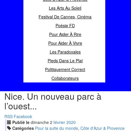
Les Arts Au Soleil
Festival De Cannes, Cinéma
Poèsie FD
Pour Aider À Rire
Pour Aider À Vivre
Les Paradoxales
Pieds Dans Le Plat
Politiquement Correct
Collaborateurs
Nice. Un nouveau parc à
l’ouest...
RSS
Facebook
Publié le
dimanche
2
fév
rier
2020
Catégories
Pour la suite du monde
,
Côte d'Azur & Provence