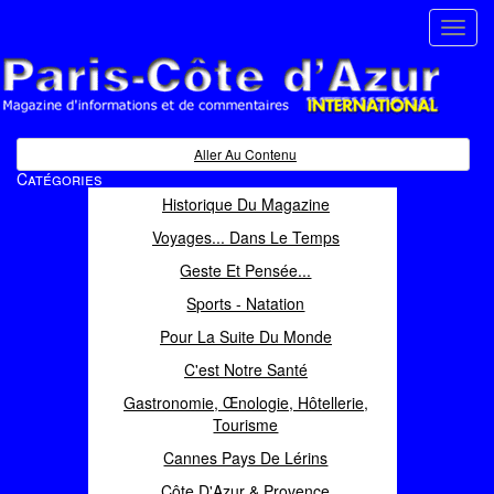
Toggl
navig
Paris Côte d'Azur
Magazine d'informations et de commentaires
Aller Au Contenu
Catégories
Historique Du Magazine
Voyages... Dans Le Temps
Geste Et Pensée...
Sports - Natation
Pour La Suite Du Monde
C'est Notre Santé
Gastronomie, Œnologie, Hôtellerie,
Tourisme
Cannes Pays De Lérins
Côte D'Azur & Provence