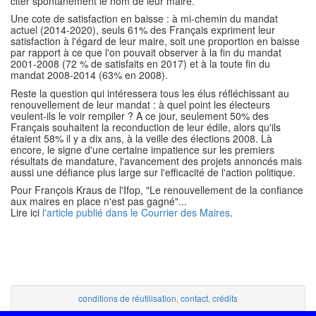
citer spontanément le nom de leur maire.
Une cote de satisfaction en baisse : à mi-chemin du mandat
actuel (2014-2020), seuls 61% des Français expriment leur
satisfaction à l'égard de leur maire, soit une proportion en baisse
par rapport à ce que l'on pouvait observer à la fin du mandat
2001-2008 (72 % de satisfaits en 2017) et à la toute fin du
mandat 2008-2014 (63% en 2008).
Reste la question qui intéressera tous les élus réfléchissant au
renouvellement de leur mandat : à quel point les électeurs
veulent-ils le voir rempiler ? A ce jour, seulement 50% des
Français souhaitent la reconduction de leur édile, alors qu'ils
étaient 58% il y a dix ans, à la veille des élections 2008. Là
encore, le signe d'une certaine impatience sur les premiers
résultats de mandature, l'avancement des projets annoncés mais
aussi une défiance plus large sur l'efficacité de l'action politique.
Pour François Kraus de l'Ifop, "Le renouvellement de la confiance
aux maires en place n'est pas gagné"...
Lire ici
l'article publié dans le Courrier des Maires
.
conditions de réutilisation
,
contact
,
crédits