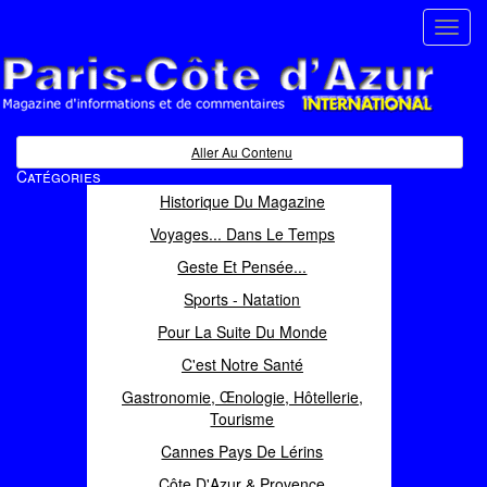
Toggl
navig
Paris Côte d'Azur
Magazine d'informations et de commentaires
Aller Au Contenu
Catégories
Historique Du Magazine
Voyages... Dans Le Temps
Geste Et Pensée...
Sports - Natation
Pour La Suite Du Monde
C'est Notre Santé
Gastronomie, Œnologie, Hôtellerie,
Tourisme
Cannes Pays De Lérins
Côte D'Azur & Provence