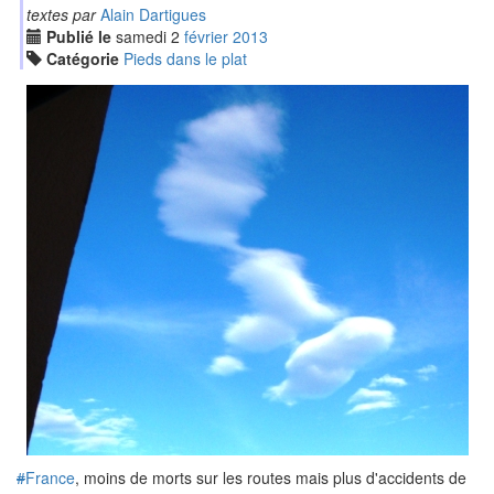
textes par
Alain Dartigues
Publié le
samedi
2
fév
rier
2013
Catégorie
Pieds dans le plat
#
France
, moins de morts sur les routes mais plus d'accidents de