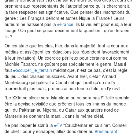
prennent aux représentants de l’autorité parce qu’ils cherchent à
la faire respecter est significative. Que penser des inscriptions du
genre : Les Français dehors et autres Nique la France ! Leurs
auteurs ne haïssent pas la
#
France
, ils la veulent pour eux, à leur
image ! On peut se poser décemment la question : qu’en feraient-
ils ?
On constate que les élus, hier, dans la majorité, font la cour aux
médias et assiègent les rédactions (ou répondent favorablement
à leur invitation). Un exercice périlleux pour certains qui comme
Michèle Tabarot, ne goûtent pas spécialement le genre. Mais il
faut
#
occuper_le_terrain
médiatique, n’est-ce pas, c’est la règle
du jeu... des chaises musicales. Avant-hier, c’était Arnaud
Montebourg qui galérait à Canal+ et qui jurait qu’on ne l’y
reprendrait plus mais, promesse non tenue d’élu, on l’y revit...
"Le XXIème siècle sera Islamique ou ne sera pas !" Telle semble
être la devise revisitée que prêchent tous les imams du monde
qui, du Pakistan au Nigeria, du Qatar aux quartiers nord de
Marseille se donnent la main... dans le même idéal.
Ne pas louper le soir à la
#
TV
"Cauchemar en cuisine". Conseil
de chef : pour y échapper, allez donc dîner au
#
restaurant
!