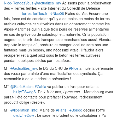
Nice-RendezVous
@
actualites_nrv
Agissons pour la préservation
des « Terres fertiles » site Internet du Collectif de Défense
terres-fertiles.fr
#
Nice06
Plaine du Var. Encore une
fois, force est de constater qu’il y a de moins en moins de terres
arables cultivées et cultivables dans un département comme les
Alpes-Maritimes qui n'a que trois jours de réserves alimentaires
en cas de grève ou de catastrophe... naturelle. Or la population
augmente, le prix des transports de marchandises aussi. Viendra
trop vite le temps où, produire et manger local ne sera pas une
fantaisie mais un besoin, une nécessité vitale. Il faudra alors
récupérer (et à quel prix) sous le béton les terres cultivées
pendant quelques siècles par nos aïeux.
MT
@
actualites_nrv
: le DG du CHU de
#
Nice
annule la cérémonie
des vœux par crainte d'une manifestation des syndicats. Ça
ressemble à de la médecine préventive !
MT
@
ParisMatch
:
#
Zahia
va publier un livre pour enfants
bit.ly/TSwegS
De 7 à 77 ans,
I presume
... Montebourg avait
parait-il été contacté pour préfacer l’ouvrage, redressement
productif oblige (désolé).
MT
@
liberation_info
: Mairie de
#
Paris
:
#
Borloo
décline l'offre
ow.ly/heDuw
. Le sage, le prudent ou le calculateur ? Ya