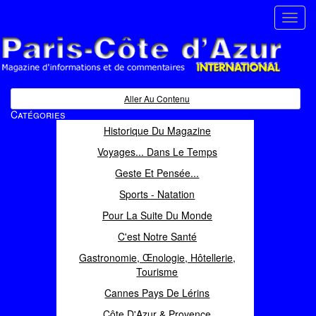
Toggl
navig
Paris Côte d'Azur
Magazine d'informations et de commentaires
Aller Au Contenu
Catégories
Historique Du Magazine
Voyages... Dans Le Temps
Geste Et Pensée...
Sports - Natation
Pour La Suite Du Monde
C'est Notre Santé
Gastronomie, Œnologie, Hôtellerie,
Tourisme
Cannes Pays De Lérins
Côte D'Azur & Provence