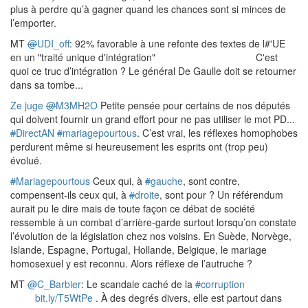
plus à perdre qu’à gagner quand les chances sont si minces de
l’emporter.
MT
@
UDI_off
: 92% favorable à une refonte des textes de l#'UE
en un "traité unique d'intégration"
C'est
quoi ce truc d’intégration ? Le général De Gaulle doit se retourner
dans sa tombe...
Ze juge
@
M3MH2O
Petite pensée pour certains de nos députés
qui doivent fournir un grand effort pour ne pas utiliser le mot PD...
#
DirectAN
#
mariagepourtous
. C’est vrai, les réflexes homophobes
perdurent même si heureusement les esprits ont (trop peu)
évolué.
#
Mariagepourtous
Ceux qui, à
#
gauche
, sont contre,
compensent-ils ceux qui, à
#
droite
, sont pour ? Un référendum
aurait pu le dire mais de toute façon ce débat de société
ressemble à un combat d’arrière-garde surtout lorsqu’on constate
l’évolution de la législation chez nos voisins. En Suède, Norvège,
Islande, Espagne, Portugal, Hollande, Belgique, le mariage
homosexuel y est reconnu. Alors réflexe de l’autruche ?
MT
@
C_Barbier
: Le scandale caché de la
#
corruption
bit.ly/T5WtPe
. À des degrés divers, elle est partout dans