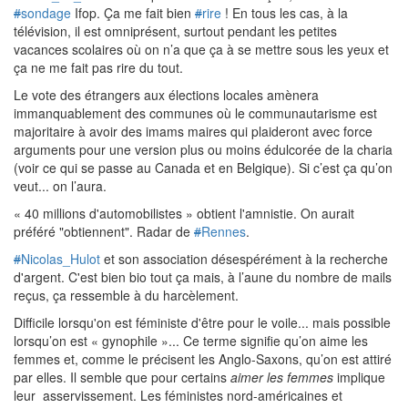
#
sondage
Ifop. Ça me fait bien
#
rire
! En tous les cas, à la
télévision, il est omniprésent, surtout pendant les petites
vacances scolaires où on n’a que ça à se mettre sous les yeux et
ça ne me fait pas rire du tout.
Le vote des étrangers aux élections locales amènera
immanquablement des communes où le communautarisme est
majoritaire à avoir des imams maires qui plaideront avec force
arguments pour une version plus ou moins édulcorée de la charia
(voir ce qui se passe au Canada et en Belgique). Si c’est ça qu’on
veut... on l’aura.
« 40 millions d'automobilistes » obtient l'amnistie. On aurait
préféré "obtiennent". Radar de
#
Rennes
.
#
Nicolas_Hulot
et son association désespérément à la recherche
d'argent. C'est bien bio tout ça mais, à l’aune du nombre de mails
reçus, ça ressemble à du harcèlement.
Difficile lorsqu'on est féministe d'être pour le voile... mais possible
lorsqu’on est « gynophile »... Ce terme signifie qu’on aime les
femmes et, comme le précisent les Anglo-Saxons,
qu’on est attiré
par elles. Il semble que pour certains
aimer les femmes
implique
leur
asservissement. Les féministes nord-américaines et