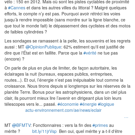
vélo : 150 en 2012. Mais où sont les pistes cyclables de proximité
à
#
Cannes
et dans les autres villes du littoral ? Malgré quelques
efforts, le compte n’y est pas. Pourquoi avoir rétréci les voies
jusqu’à rendre impossible (sans mordre sur la ligne blanche, ce
que tout le monde fait) le dépassement des cyclistes et des motos
de faibles cylindrées ?
Les sondages se ramassent à la pelle, les souvenirs et les regrets
aussi : MT
@
OpinionPublique
: 62% estiment qu'il est justifié de
dire que l'État est en faillite. Parce que la
#
vérité
ne tue pas
(encore) ?
On parle de plus en plus de limiter, de façon autoritaire, les
éclairages la nuit (bureaux, espaces publics, entreprises,
routes...). Et oui, l’énergie n’est pas inépuisable tout comme la
croissance. Nous tirons depuis si longtemps sur les réserves de la
planète Terre. Bonus pour les astrophysiciens, dans un ciel plus
clair, ils pourront mieux lire l’avenir en dirigeant plus loin leurs
télescopes vers le... passé.
#
économie
#
énergie
#
logique
actu-environnement.com/ae/news/eclair
…
MT
@
BFMTV
: Fonctionnaires : vers la fin des
#
primes
au
mérite ?
bit.ly/11jrVsp
Ben oui, quel mérite y a-t-il d'être