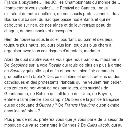
France à bicyclette…, les JO, les Championnats du monde de…
(compléter si vous voulez)…le Festival de Cannes…nous
distraient de notre quotidien, de nos soucis professionnels, de la
Bourse qui baisse, du Bac que passe nos enfants et qui ne
débouche sur rien, de nos aînés et de leur retraite peau de
chagrin, de nos espoirs et désespoirs…
Rien de nouveau sous le soleil pourtant, du pain et des jeux,
toujours plus hauts, toujours plus loin, toujours plus chers à
organiser avec tous ces risques d'attentats, madame…
Alors de quoi d'autre voulez-vous que nous parlions, madame ?
De
Ségolène
sur la voie
Royale
qui roule de plus en plus à droite,
de
Sarkozy
qui enfle, qui enfle et pourrait bien finir comme la
grenouille de la fable ? Des palestiniens et des israéliens ou des
catholiques et des protestants irlandais qui ne veulent rien céder,
des zones de non-droit de nos banlieues, des suicidés de
Guantanamo, de Robien qui fait le jeu de l'Ump, de Bayrou,
entêté à faire perdre son camp ? Ou bien de la justice française
qui se dédouane d
'Outreau
? De
Francis Heaulme
qu'on exhibe
dans les prétoires ?
Plus près de nous, préférez-vous que je vous parle de la seconde
mosquée qui va se construire à Cannes ? De
Gilles Jacob
, qui au