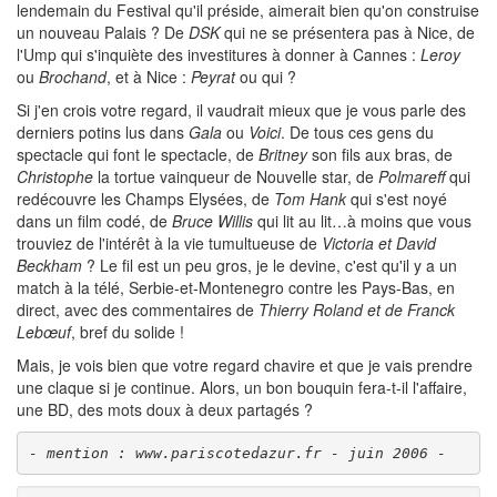
lendemain du Festival qu'il préside, aimerait bien qu'on construise
un nouveau Palais ? De
DSK
qui ne se présentera pas à Nice, de
l'Ump qui s'inquiète des investitures à donner à Cannes :
Leroy
ou
Brochand
, et à Nice :
Peyrat
ou qui ?
Si j'en crois votre regard, il vaudrait mieux que je vous parle des
derniers potins lus dans
Gala
ou
Voici
. De tous ces gens du
spectacle qui font le spectacle, de
Britney
son fils aux bras, de
Christophe
la tortue vainqueur de Nouvelle star, de
Polmareff
qui
redécouvre les Champs Elysées, de
Tom Hank
qui s'est noyé
dans un film codé, de
Bruce Willis
qui lit au lit…à moins que vous
trouviez de l'intérêt à la vie tumultueuse de
Victoria et David
Beckham
? Le fil est un peu gros, je le devine, c'est qu'il y a un
match à la télé, Serbie-et-Montenegro contre les Pays-Bas, en
direct, avec des commentaires de
Thierry Roland et de Franck
Lebœuf
, bref du solide !
Mais, je vois bien que votre regard chavire et que je vais prendre
une claque si je continue. Alors, un bon bouquin fera-t-il l'affaire,
une BD, des mots doux à deux partagés ?
- mention : www.pariscotedazur.fr - juin 2006 -