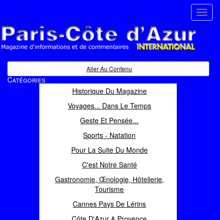
Toggl
navig
Paris Côte d'Azur
Magazine d'informations et de commentaires
Aller Au Contenu
Catégories
Historique Du Magazine
Voyages... Dans Le Temps
Geste Et Pensée...
Sports - Natation
Pour La Suite Du Monde
C'est Notre Santé
Gastronomie, Œnologie, Hôtellerie,
Tourisme
Cannes Pays De Lérins
Côte D'Azur & Provence