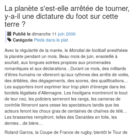
La planète s'est-elle arrêtée de tourner,
y-a-il une dictature du foot sur cette
terre ?
Publié le
dimanche
11
jui
n
2006
Catégorie
Pieds dans le plat
Avec la régularité de la marée, le
Mondial de football
anesthésie
la planète pendant un mois. Beau mois de juin, ensoleillé à
souhait, aux longues soirées propices aux promenades
romantiques et aux déclarations…Durant ce mois, des milliards
d'êtres humains ne vibreront qu'aux rythmes des arrêts de volés,
des dribbles, des dégagements, des scores, des qualifications…
Les supporters iront exprimer leur trop plein d'énergie dans les
bordels légalisés d'Allemagne. Les hooligans montreront le bout
de leur nez, les policiers serreront les rangs, les cameras de
contrôle filmeront sans cesse les spectateurs tandis que les
acteurs feront les choux gras de centaines de chaînes de télé…
Les brasseries rempliront, telles des Danaïdes en folie, les
demies…de bière…
Roland Garros, la Coupe de France de rugby, bientôt le Tour de